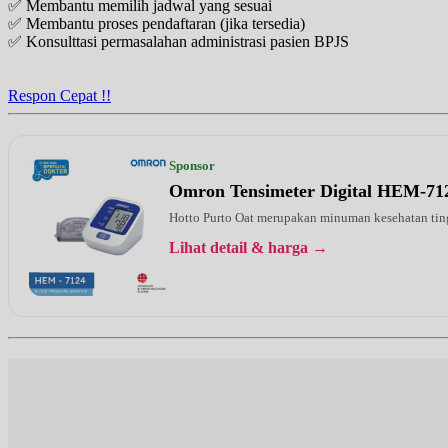
✅ Membantu memilih jadwal yang sesuai
UMUM
✅ Membantu proses pendaftaran (jika tersedia)
✅ Konsulttasi permasalahan administrasi pasien BPJS
Selasa, 11/08/2026
Jam 08:00 - 10:00
UMUM
Respon Cepat !!
Selasa, 11/08/2026
Jam 12:30 - 15:00
UMUM
Sponsor
Omron Tensimeter Digital HEM-71
Rabu, 12/08/2026
Jam 11:00 - 12:00
Hotto Purto Oat merupakan minuman kesehatan tinggi
UMUM
Lihat detail & harga →
Kamis, 13/08/2026
Jam 08:00 - 12:00
UMUM
Kamis, 13/08/2026
Jam 14:00 - 15:00
UMUM
Jumat, 14/08/2026
Jam 08:00 - 10:00