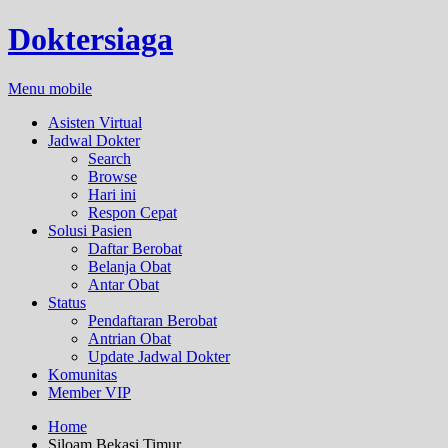
Doktersiaga
Menu mobile
Asisten Virtual
Jadwal Dokter
Search
Browse
Hari ini
Respon Cepat
Solusi Pasien
Daftar Berobat
Belanja Obat
Antar Obat
Status
Pendaftaran Berobat
Antrian Obat
Update Jadwal Dokter
Komunitas
Member VIP
Home
Siloam Bekasi Timur