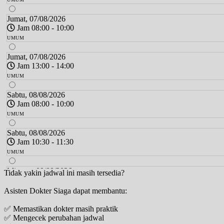
Jumat, 07/08/2026
Jam 08:00 - 10:00
UMUM
Jumat, 07/08/2026
Jam 13:00 - 14:00
UMUM
Sabtu, 08/08/2026
Jam 08:00 - 10:00
UMUM
Sabtu, 08/08/2026
Jam 10:30 - 11:30
UMUM
Minggu, 09/08/2026
Tidak yakin jadwal ini masih tersedia?
Jam 12:00 - 14:00
Asisten Dokter Siaga dapat membantu:
UMUM
✅ Memastikan dokter masih praktik
Senin, 10/08/2026
✅ Mengecek perubahan jadwal
Jam 13:30 - 15:00