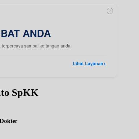
i
OBAT ANDA
, terpercaya sampai ke tangan anda
Lihat Layanan
>
anto SpKK
 Dokter