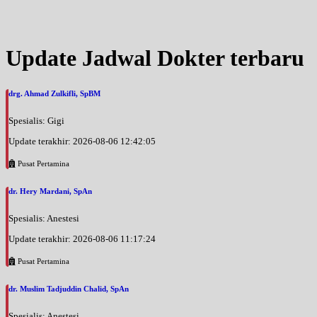
Jam 08:00 - 10:00
UMUM
Selasa, 18/08/2026
Update Jadwal Dokter terbaru
Jam 12:30 - 15:00
UMUM
drg. Ahmad Zulkifli, SpBM
Rabu, 19/08/2026
Jam 11:00 - 12:00
Spesialis: Gigi
UMUM
Update terakhir: 2026-08-06 12:42:05
Kamis, 20/08/2026
Jam 08:00 - 12:00
Pusat Pertamina
UMUM
dr. Hery Mardani, SpAn
Kamis, 20/08/2026
Jam 14:00 - 15:00
Spesialis: Anestesi
UMUM
Update terakhir: 2026-08-06 11:17:24
Jumat, 21/08/2026
Pusat Pertamina
Jam 08:00 - 10:00
UMUM
dr. Muslim Tadjuddin Chalid, SpAn
Jumat, 21/08/2026
Spesialis: Anestesi