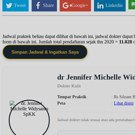
Tweet
Share
Google+
Linkedin
Jadwal praktek beliau dapat dilihat di bawah ini, jadwal dokter dapa
form di bawah ini. Jumlah total pendaftaran sejak thn 2020 =
11.028
Simpan Jadwal & Ingatkan Saya
dr Jennifer Michelle W
Dokter Kulit
Tempat Praktik
: Rs Siloam 
Peta
:
Lihat disini
Jadwal dokter tidak sesuai atau ada perubahan 