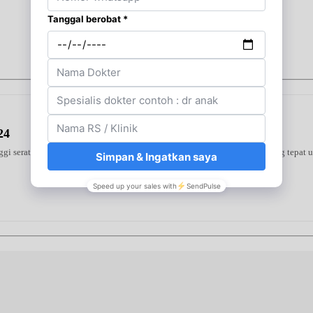
24
 serat yang kaya akan nutrisi dan rendah kalori. Merupakan pilihan yang tepat un