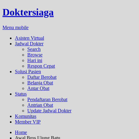
Doktersiaga
Menu mobile
Asisten Virtual
Jadwal Dokter
Search
Browse
Hari ini
Respon Cepat
Solusi Pasien
Daftar Berobat
Belanja Obat
Antar Obat
Status
Pendaftaran Berobat
Antrian Obat
Update Jadwal Dokter
Komunitas
Member VIP
Home
Awal Bros Ujung Batu