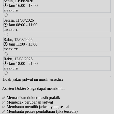
Senin, 10/08/2026
Jam 16:00 - 18:00
EKSEKUTIF
Selasa, 11/08/2026
Jam 08:00 - 11:00
EKSEKUTIF
Rabu, 12/08/2026
Jam 11:00 - 13:00
EKSEKUTIF
Rabu, 12/08/2026
Jam 18:00 - 21:00
EKSEKUTIF
Kamis, 13/08/2026
Tidak yakin jadwal ini masih tersedia?
Jam 10:00 - 12:00
Asisten Dokter Siaga dapat membantu:
EKSEKUTIF
✅ Memastikan dokter masih praktik
Kamis, 13/08/2026
✅ Mengecek perubahan jadwal
Jam 16:00 - 19:00
✅ Membantu memilih jadwal yang sesuai
EKSEKUTIF
✅ Membantu proses pendaftaran (jika tersedia)