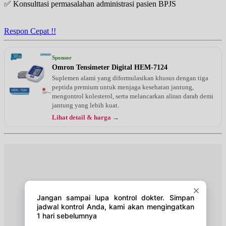
✅ Konsulttasi permasalahan administrasi pasien BPJS
Jumat, 14/08/2026
Jam 16:00 - 19:00
EKSEKUTIF
Respon Cepat !!
Senin, 17/08/2026
Jam 11:00 - 14:00
Sponsor
EKSEKUTIF
Omron Tensimeter Digital HEM-7124
Suplemen alami yang diformulasikan khusus dengan tiga
Senin, 17/08/2026
peptida premium untuk menjaga kesehatan jantung,
Jam 16:00 - 18:00
mengontrol kolesterol, serta melancarkan aliran darah demi
EKSEKUTIF
jantung yang lebih kuat.
Lihat detail & harga →
Selasa, 18/08/2026
Jam 08:00 - 11:00
EKSEKUTIF
Rabu, 19/08/2026
Jam 11:00 - 13:00
EKSEKUTIF
Rabu, 19/08/2026
Jam 18:00 - 21:00
EKSEKUTIF