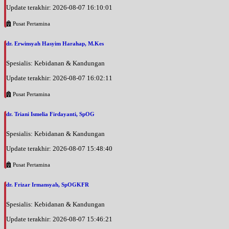
Update terakhir: 2026-08-07 16:10:01
Senin, 31/08/2026
Pusat Pertamina
Jam 16:00 - 18:00
EKSEKUTIF
dr. Erwinsyah Hasyim Harahap, M.Kes
Selasa, 01/09/2026
Spesialis: Kebidanan & Kandungan
Jam 08:00 - 11:00
EKSEKUTIF
Update terakhir: 2026-08-07 16:02:11
Pusat Pertamina
Rabu, 02/09/2026
Jam 11:00 - 13:00
dr. Triani Ismelia Firdayanti, SpOG
EKSEKUTIF
Spesialis: Kebidanan & Kandungan
Rabu, 02/09/2026
Jam 18:00 - 21:00
Update terakhir: 2026-08-07 15:48:40
EKSEKUTIF
Pusat Pertamina
Kamis, 03/09/2026
Jam 10:00 - 12:00
dr. Frizar Irmansyah, SpOGKFR
EKSEKUTIF
Spesialis: Kebidanan & Kandungan
Kamis, 03/09/2026
Update terakhir: 2026-08-07 15:46:21
Jam 16:00 - 19:00