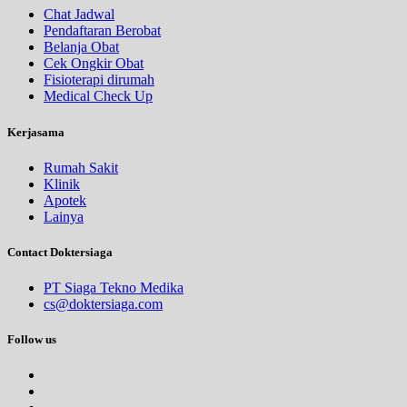
Chat Jadwal
Pendaftaran Berobat
Belanja Obat
Cek Ongkir Obat
Fisioterapi dirumah
Medical Check Up
Kerjasama
Rumah Sakit
Klinik
Apotek
Lainya
Contact Doktersiaga
PT Siaga Tekno Medika
cs@doktersiaga.com
Follow us