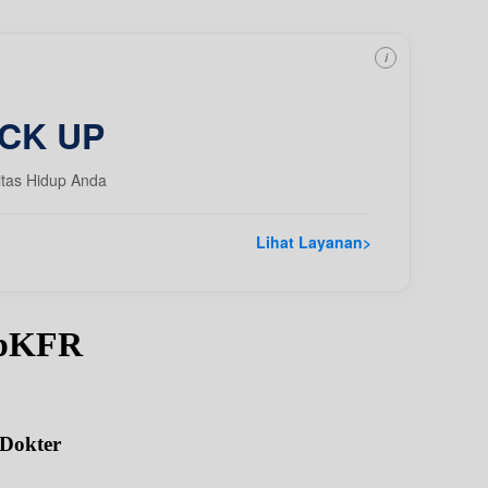
i
CK UP
itas Hidup Anda
Lihat Layanan
>
SpKFR
 Dokter