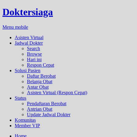
Doktersiaga
Menu mobile
Asisten Virtual
Jadwal Dokter
Search
Browse
Hari ini
Respon Cepat
Solusi Pasien
Daftar Berobat
Belanja Obat
Antar Obat
Asisten Virtual (Respon Cepat)
Status
Pendaftaran Berobat
Antrian Obat
Update Jadwal Dokter
Komunitas
Member VIP
Home