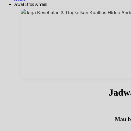
Awal Bros A Yani
Jadw
Mau be