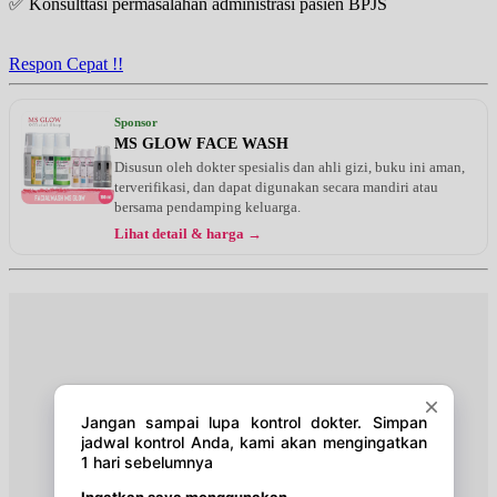
✅ Konsulttasi permasalahan administrasi pasien BPJS
Rabu, 19/08/2026
Jam 17:00 - 19:00
UMUM
Respon Cepat !!
Kamis, 20/08/2026
Jam 17:00 - 19:00
Sponsor
UMUM
MS GLOW FACE WASH
Disusun oleh dokter spesialis dan ahli gizi, buku ini aman,
Jumat, 21/08/2026
terverifikasi, dan dapat digunakan secara mandiri atau
Jam 17:00 - 19:00
bersama pendamping keluarga.
UMUM
Lihat detail & harga →
Senin, 24/08/2026
Jam 17:00 - 19:00
UMUM
Selasa, 25/08/2026
Jam 17:00 - 19:00
UMUM
Rabu, 26/08/2026
Jam 17:00 - 19:00
UMUM