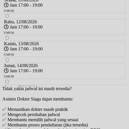
Jam 17:00 - 19:00
UMUM
Rabu, 12/08/2026
Jam 17:00 - 19:00
UMUM
Kamis, 13/08/2026
Jam 17:00 - 19:00
UMUM
Jumat, 14/08/2026
Jam 17:00 - 19:00
UMUM
Senin, 17/08/2026
Tidak yakin jadwal ini masih tersedia?
Jam 17:00 - 19:00
Asisten Dokter Siaga dapat membantu:
UMUM
✅ Memastikan dokter masih praktik
Selasa, 18/08/2026
✅ Mengecek perubahan jadwal
Jam 17:00 - 19:00
✅ Membantu memilih jadwal yang sesuai
UMUM
✅ Membantu proses pendaftaran (jika tersedia)