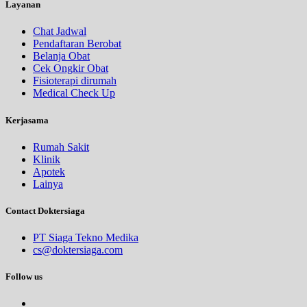
Layanan
Chat Jadwal
Pendaftaran Berobat
Belanja Obat
Cek Ongkir Obat
Fisioterapi dirumah
Medical Check Up
Kerjasama
Rumah Sakit
Klinik
Apotek
Lainya
Contact Doktersiaga
PT Siaga Tekno Medika
cs@doktersiaga.com
Follow us