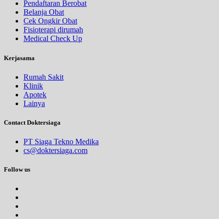
Pendaftaran Berobat
Belanja Obat
Cek Ongkir Obat
Fisioterapi dirumah
Medical Check Up
Kerjasama
Rumah Sakit
Klinik
Apotek
Lainya
Contact Doktersiaga
PT Siaga Tekno Medika
cs@doktersiaga.com
Follow us