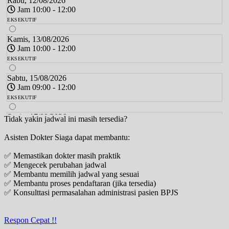
Rabu, 12/08/2026
Jam 10:00 - 12:00
EKSEKUTIF
Kamis, 13/08/2026
Jam 10:00 - 12:00
EKSEKUTIF
Sabtu, 15/08/2026
Jam 09:00 - 12:00
EKSEKUTIF
Senin, 17/08/2026
Tidak yakin jadwal ini masih tersedia?
Jam 10:00 - 12:00
Asisten Dokter Siaga dapat membantu:
EKSEKUTIF
✅ Memastikan dokter masih praktik
Rabu, 19/08/2026
✅ Mengecek perubahan jadwal
Jam 10:00 - 12:00
✅ Membantu memilih jadwal yang sesuai
EKSEKUTIF
✅ Membantu proses pendaftaran (jika tersedia)
✅ Konsulttasi permasalahan administrasi pasien BPJS
Kamis, 20/08/2026
Jam 10:00 - 12:00
EKSEKUTIF
Respon Cepat !!