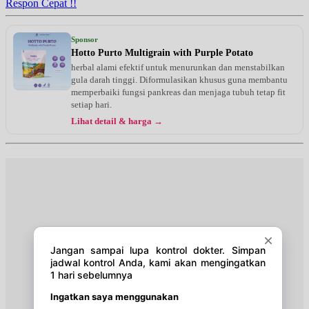
Respon Cepat !!
Kamis, 27/08/2026
Jam 09:00 - 12:00
Sponsor
UMUM
Hotto Purto Multigrain with Purple Potato
herbal alami efektif untuk menurunkan dan menstabilkan
Sabtu, 29/08/2026
gula darah tinggi. Diformulasikan khusus guna membantu
Jam 13:00 - 15:00
memperbaiki fungsi pankreas dan menjaga tubuh tetap fit
UMUM
setiap hari.
Lihat detail & harga →
Selasa, 01/09/2026
Jam 09:00 - 12:00
UMUM
Kamis, 03/09/2026
Jam 09:00 - 12:00
UMUM
Sabtu, 05/09/2026
Jam 13:00 - 15:00
UMUM