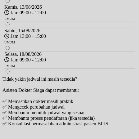
Kamis, 13/08/2026
Jam 09:00 - 12:00
UMUM
Sabtu, 15/08/2026
Jam 13:00 - 15:00
UMUM
Selasa, 18/08/2026
Jam 09:00 - 12:00
UMUM
Kamis, 20/08/2026
Tidak yakin jadwal ini masih tersedia?
Jam 09:00 - 12:00
Asisten Dokter Siaga dapat membantu:
UMUM
✅ Memastikan dokter masih praktik
Sabtu, 22/08/2026
✅ Mengecek perubahan jadwal
Jam 13:00 - 15:00
✅ Membantu memilih jadwal yang sesuai
UMUM
✅ Membantu proses pendaftaran (jika tersedia)
✅ Konsulttasi permasalahan administrasi pasien BPJS
Selasa, 25/08/2026
Jam 09:00 - 12:00
UMUM