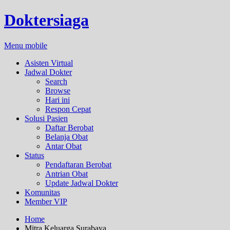
Doktersiaga
Menu mobile
Asisten Virtual
Jadwal Dokter
Search
Browse
Hari ini
Respon Cepat
Solusi Pasien
Daftar Berobat
Belanja Obat
Antar Obat
Status
Pendaftaran Berobat
Antrian Obat
Update Jadwal Dokter
Komunitas
Member VIP
Home
Mitra Keluarga Surabaya