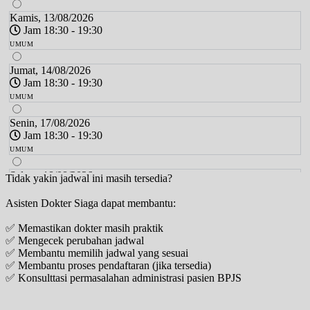
Kamis, 13/08/2026
Jam 18:30 - 19:30
UMUM
Jumat, 14/08/2026
Jam 18:30 - 19:30
UMUM
Senin, 17/08/2026
Jam 18:30 - 19:30
UMUM
Selasa, 18/08/2026
Tidak yakin jadwal ini masih tersedia?
Jam 18:30 - 19:30
Asisten Dokter Siaga dapat membantu:
UMUM
✅ Memastikan dokter masih praktik
Kamis, 20/08/2026
✅ Mengecek perubahan jadwal
Jam 18:30 - 19:30
✅ Membantu memilih jadwal yang sesuai
UMUM
✅ Membantu proses pendaftaran (jika tersedia)
✅ Konsulttasi permasalahan administrasi pasien BPJS
Jumat, 21/08/2026
Jam 18:30 - 19:30
UMUM