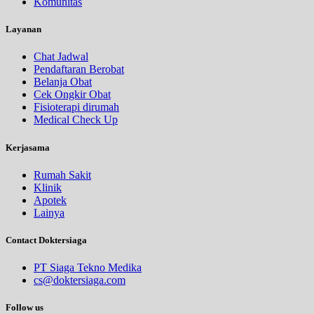
Komunitas
Layanan
Chat Jadwal
Pendaftaran Berobat
Belanja Obat
Cek Ongkir Obat
Fisioterapi dirumah
Medical Check Up
Kerjasama
Rumah Sakit
Klinik
Apotek
Lainya
Contact Doktersiaga
PT Siaga Tekno Medika
cs@doktersiaga.com
Follow us