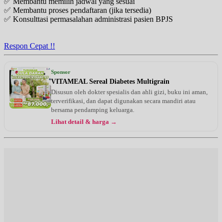
✅ Membantu memilih jadwal yang sesuai
✅ Membantu proses pendaftaran (jika tersedia)
✅ Konsulttasi permasalahan administrasi pasien BPJS
Respon Cepat !!
Sponsor
VITAMEAL Sereal Diabetes Multigrain
Disusun oleh dokter spesialis dan ahli gizi, buku ini aman,
terverifikasi, dan dapat digunakan secara mandiri atau
bersama pendamping keluarga.
Lihat detail & harga →