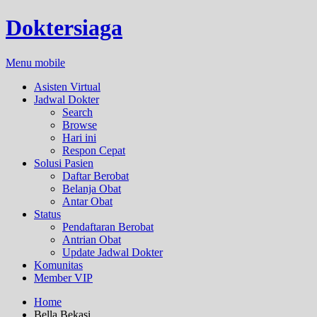
Doktersiaga
Menu mobile
Asisten Virtual
Jadwal Dokter
Search
Browse
Hari ini
Respon Cepat
Solusi Pasien
Daftar Berobat
Belanja Obat
Antar Obat
Status
Pendaftaran Berobat
Antrian Obat
Update Jadwal Dokter
Komunitas
Member VIP
Home
Bella Bekasi