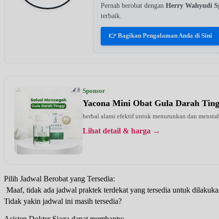
Pernah berobat dengan
Herry Wahyudi
terbaik.
👉 Bagikan Pengalaman Anda di Sini
Sponsor
Yacona Mini Obat Gula Darah Tin
herbal alami efektif untuk menurunkan dan menstab
Lihat detail & harga →
Pilih Jadwal Berobat yang Tersedia:
Maaf, tidak ada jadwal praktek terdekat yang tersedia untuk dilakuka
Tidak yakin jadwal ini masih tersedia?
Asisten Dokter Siaga dapat membantu: