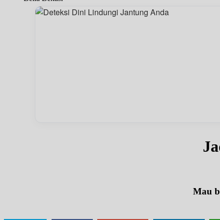
Ja
Mau be