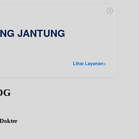
i
ING JANTUNG
a
Lihat Layanan
>
pOG
 Dokter