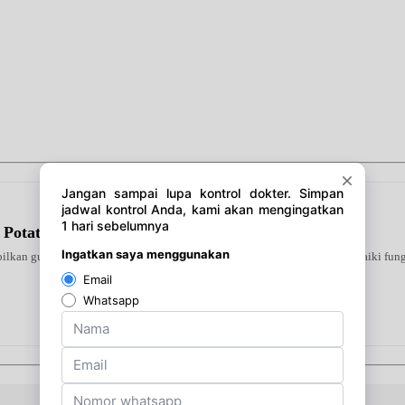
 Potato
ilkan gula darah tinggi. Diformulasikan khusus guna membantu memperbaiki fungsi 