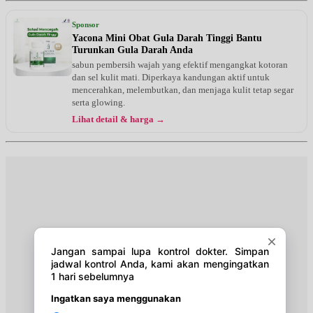
Kamis, 20/08/2026
Jam 07:30 - 09:30
Sponsor
UMUM
Yacona Mini Obat Gula Darah Tinggi Bantu
Turunkan Gula Darah Anda
Jumat, 21/08/2026
sabun pembersih wajah yang efektif mengangkat kotoran
Jam 19:00 - 20:30
dan sel kulit mati. Diperkaya kandungan aktif untuk
UMUM
mencerahkan, melembutkan, dan menjaga kulit tetap segar
serta glowing.
Minggu, 23/08/2026
Lihat detail & harga →
Jam 09:00 - 12:00
UMUM
Senin, 24/08/2026
Jam 16:30 - 19:30
UMUM
Selasa, 25/08/2026
Jam 16:30 - 19:30
UMUM
Kamis, 27/08/2026
Jam 07:30 - 09:30
UMUM