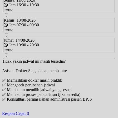
Selasa, 11/08/2026
Jam 16:30 - 19:30
UMUM
Kamis, 13/08/2026
Jam 07:30 - 09:30
UMUM
Jumat, 14/08/2026
Jam 19:00 - 20:30
UMUM
Minggu, 16/08/2026
Tidak yakin jadwal ini masih tersedia?
Jam 09:00 - 12:00
Asisten Dokter Siaga dapat membantu:
UMUM
✅ Memastikan dokter masih praktik
Senin, 17/08/2026
✅ Mengecek perubahan jadwal
Jam 16:30 - 19:30
✅ Membantu memilih jadwal yang sesuai
UMUM
✅ Membantu proses pendaftaran (jika tersedia)
✅ Konsulttasi permasalahan administrasi pasien BPJS
Selasa, 18/08/2026
Jam 16:30 - 19:30
UMUM
Respon Cepat !!