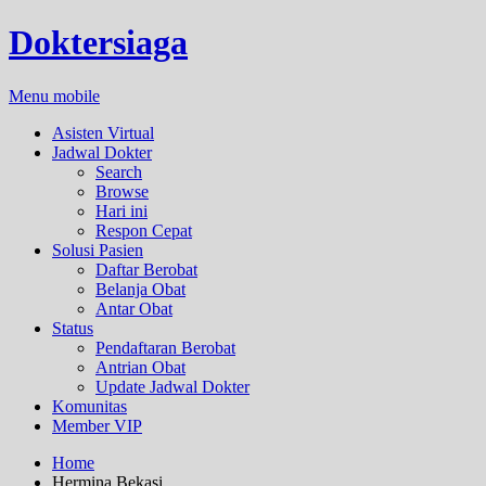
Doktersiaga
Menu mobile
Asisten Virtual
Jadwal Dokter
Search
Browse
Hari ini
Respon Cepat
Solusi Pasien
Daftar Berobat
Belanja Obat
Antar Obat
Status
Pendaftaran Berobat
Antrian Obat
Update Jadwal Dokter
Komunitas
Member VIP
Home
Hermina Bekasi