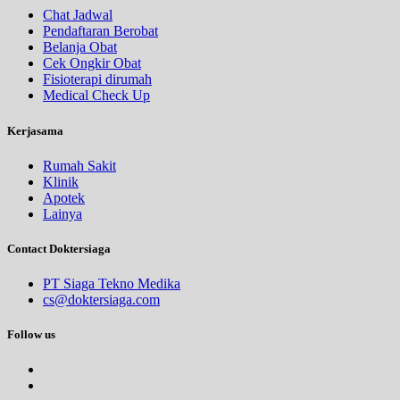
Chat Jadwal
Pendaftaran Berobat
Belanja Obat
Cek Ongkir Obat
Fisioterapi dirumah
Medical Check Up
Kerjasama
Rumah Sakit
Klinik
Apotek
Lainya
Contact Doktersiaga
PT Siaga Tekno Medika
cs@doktersiaga.com
Follow us