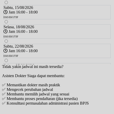
Sabtu, 15/08/2026
Jam 16:00 - 18:00
EKSEKUTIF
Selasa, 18/08/2026
Jam 16:00 - 18:00
EKSEKUTIF
Sabtu, 22/08/2026
Jam 16:00 - 18:00
EKSEKUTIF
Selasa, 25/08/2026
Tidak yakin jadwal ini masih tersedia?
Jam 16:00 - 18:00
Asisten Dokter Siaga dapat membantu:
EKSEKUTIF
✅ Memastikan dokter masih praktik
Sabtu, 29/08/2026
✅ Mengecek perubahan jadwal
Jam 16:00 - 18:00
✅ Membantu memilih jadwal yang sesuai
EKSEKUTIF
✅ Membantu proses pendaftaran (jika tersedia)
✅ Konsulttasi permasalahan administrasi pasien BPJS
Selasa, 01/09/2026
Jam 16:00 - 18:00
EKSEKUTIF