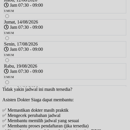
Jam 07:30 - 09:00
UMUM
Jumat, 14/08/2026
Jam 07:30 - 09:00
UMUM
Senin, 17/08/2026
Jam 07:30 - 09:00
UMUM
Rabu, 19/08/2026
Jam 07:30 - 09:00
UMUM
Jumat, 21/08/2026
Tidak yakin jadwal ini masih tersedia?
Jam 07:30 - 09:00
Asisten Dokter Siaga dapat membantu:
UMUM
✅ Memastikan dokter masih praktik
Senin, 24/08/2026
✅ Mengecek perubahan jadwal
Jam 07:30 - 09:00
✅ Membantu memilih jadwal yang sesuai
UMUM
✅ Membantu proses pendaftaran (jika tersedia)