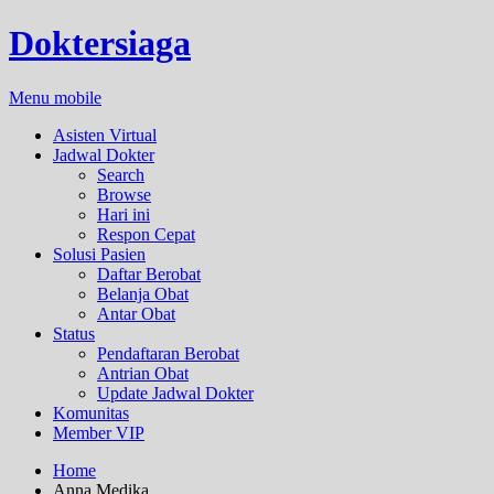
Doktersiaga
Menu mobile
Asisten Virtual
Jadwal Dokter
Search
Browse
Hari ini
Respon Cepat
Solusi Pasien
Daftar Berobat
Belanja Obat
Antar Obat
Status
Pendaftaran Berobat
Antrian Obat
Update Jadwal Dokter
Komunitas
Member VIP
Home
Anna Medika