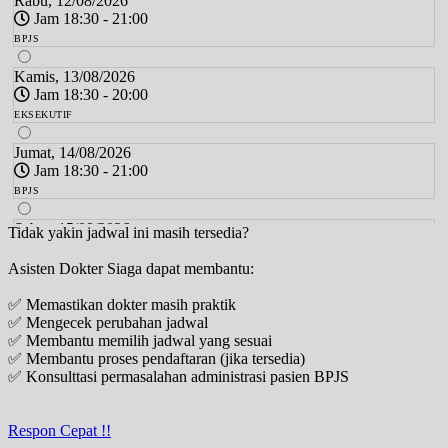
Rabu, 12/08/2026
Jam 18:30 - 21:00
BPJS
Kamis, 13/08/2026
Jam 18:30 - 20:00
EKSEKUTIF
Jumat, 14/08/2026
Jam 18:30 - 21:00
BPJS
Sabtu, 15/08/2026
Tidak yakin jadwal ini masih tersedia?
Jam 18:00 - 20:00
Asisten Dokter Siaga dapat membantu:
EKSEKUTIF
✅ Memastikan dokter masih praktik
Senin, 17/08/2026
✅ Mengecek perubahan jadwal
Jam 18:30 - 21:00
✅ Membantu memilih jadwal yang sesuai
BPJS
✅ Membantu proses pendaftaran (jika tersedia)
✅ Konsulttasi permasalahan administrasi pasien BPJS
Selasa, 18/08/2026
Jam 18:30 - 20:00
EKSEKUTIF
Respon Cepat !!