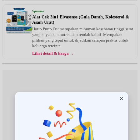
Rabu, 19/08/2026
Jam 18:30 - 21:00
Sponsor
BPJS
Alat Cek 3in1 Elvasense (Gula Darah, Kolesterol &
Asam Urat)
Kamis, 20/08/2026
Hotto Purto Oat merupakan minuman kesehatan tinggi serat
Jam 18:30 - 20:00
yang kaya akan nutrisi dan rendah kalori. Merupakan
EKSEKUTIF
pilihan yang tepat untuk dijadikan sarapan praktis untuk
keluarga tercinta
Jumat, 21/08/2026
Lihat detail & harga →
Jam 18:30 - 21:00
BPJS
Sabtu, 22/08/2026
Jam 18:00 - 20:00
EKSEKUTIF
Senin, 24/08/2026
Jam 18:30 - 21:00
BPJS
Selasa, 25/08/2026
Jam 18:30 - 20:00
EKSEKUTIF