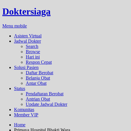
Doktersiaga
Menu mobile
Asisten Virtual
Jadwal Dokter
Search
Browse
Hari ini
Respon Cepat
Solusi Pasien
Daftar Berobat
Belanja Obat
Antar Obat
Status
Pendaftaran Berobat
Antrian Obat
Update Jadwal Dokter
Komunitas
Member VIP
Home
Primaya Hospital Bhakti Wara