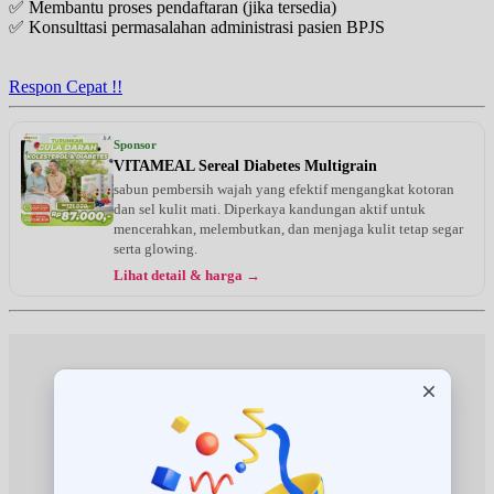
✅ Membantu proses pendaftaran (jika tersedia)
✅ Konsulttasi permasalahan administrasi pasien BPJS
Sabtu, 22/08/2026
Jam 08:00 - 09:00
EKSEKUTIF
Respon Cepat !!
Senin, 24/08/2026
Jam 10:00 - 11:00
Sponsor
BPJS
VITAMEAL Sereal Diabetes Multigrain
sabun pembersih wajah yang efektif mengangkat kotoran
Rabu, 26/08/2026
dan sel kulit mati. Diperkaya kandungan aktif untuk
Jam 10:00 - 11:00
mencerahkan, melembutkan, dan menjaga kulit tetap segar
EKSEKUTIF
serta glowing.
Lihat detail & harga →
Jumat, 28/08/2026
Jam 10:00 - 11:00
EKSEKUTIF
Sabtu, 29/08/2026
Jam 08:00 - 09:00
EKSEKUTIF
Senin, 31/08/2026
Jam 10:00 - 11:00
BPJS