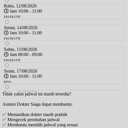
Rabu, 12/08/2026
Jam 10:00 - 11:00
EKSEKUTIF
Jumat, 14/08/2026
Jam 10:00 - 11:00
EKSEKUTIF
Sabtu, 15/08/2026
Jam 08:00 - 09:00
EKSEKUTIF
Senin, 17/08/2026
Jam 10:00 - 11:00
BPJS
Rabu, 19/08/2026
Tidak yakin jadwal ini masih tersedia?
Jam 10:00 - 11:00
Asisten Dokter Siaga dapat membantu:
EKSEKUTIF
✅ Memastikan dokter masih praktik
Jumat, 21/08/2026
✅ Mengecek perubahan jadwal
Jam 10:00 - 11:00
✅ Membantu memilih jadwal yang sesuai
EKSEKUTIF