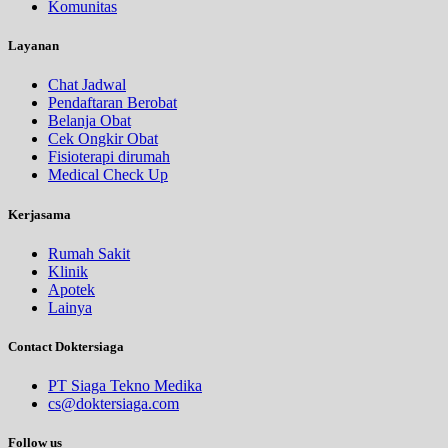
Komunitas
Layanan
Chat Jadwal
Pendaftaran Berobat
Belanja Obat
Cek Ongkir Obat
Fisioterapi dirumah
Medical Check Up
Kerjasama
Rumah Sakit
Klinik
Apotek
Lainya
Contact Doktersiaga
PT Siaga Tekno Medika
cs@doktersiaga.com
Follow us