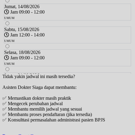
Jumat, 14/08/2026
Jam 09:00 - 12:00
UMUM
Sabtu, 15/08/2026
Jam 12:00 - 14:00
UMUM
Selasa, 18/08/2026
Jam 09:00 - 12:00
UMUM
Jumat, 21/08/2026
Tidak yakin jadwal ini masih tersedia?
Jam 09:00 - 12:00
Asisten Dokter Siaga dapat membantu:
UMUM
✅ Memastikan dokter masih praktik
Sabtu, 22/08/2026
✅ Mengecek perubahan jadwal
Jam 12:00 - 14:00
✅ Membantu memilih jadwal yang sesuai
UMUM
✅ Membantu proses pendaftaran (jika tersedia)
✅ Konsulttasi permasalahan administrasi pasien BPJS
Selasa, 25/08/2026
Jam 09:00 - 12:00
UMUM