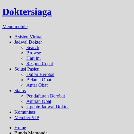
Doktersiaga
Menu mobile
Asisten Virtual
Jadwal Dokter
Search
Browse
Hari ini
Respon Cepat
Solusi Pasien
Daftar Berobat
Belanja Obat
Antar Obat
Status
Pendaftaran Berobat
Antrian Obat
Update Jadwal Dokter
Komunitas
Member VIP
Home
Bunda Margonda