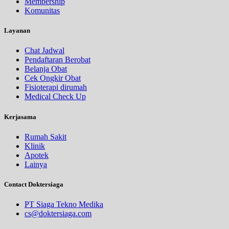
Membership
Komunitas
Layanan
Chat Jadwal
Pendaftaran Berobat
Belanja Obat
Cek Ongkir Obat
Fisioterapi dirumah
Medical Check Up
Kerjasama
Rumah Sakit
Klinik
Apotek
Lainya
Contact Doktersiaga
PT Siaga Tekno Medika
cs@doktersiaga.com