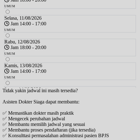
UMUM
Selasa, 11/08/2026
Jam 14:00 - 17:00
UMUM
Rabu, 12/08/2026
Jam 18:00 - 20:00
UMUM
Kamis, 13/08/2026
Jam 14:00 - 17:00
UMUM
Jumat, 14/08/2026
Tidak yakin jadwal ini masih tersedia?
Jam 17:00 - 20:00
Asisten Dokter Siaga dapat membantu:
UMUM
✅ Memastikan dokter masih praktik
Sabtu, 15/08/2026
✅ Mengecek perubahan jadwal
Jam 16:00 - 19:00
✅ Membantu memilih jadwal yang sesuai
UMUM
✅ Membantu proses pendaftaran (jika tersedia)
✅ Konsulttasi permasalahan administrasi pasien BPJS
Senin, 17/08/2026