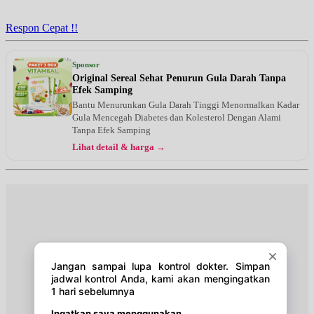
Jam 18:00 - 20:00
UMUM
Respon Cepat !!
Selasa, 18/08/2026
Jam 14:00 - 17:00
Sponsor
UMUM
Original Sereal Sehat Penurun Gula Darah Tanpa
Efek Samping
Rabu, 19/08/2026
Bantu Menurunkan Gula Darah Tinggi Menormalkan Kadar
Jam 18:00 - 20:00
Gula Mencegah Diabetes dan Kolesterol Dengan Alami
UMUM
Tanpa Efek Samping
Lihat detail & harga →
Kamis, 20/08/2026
Jam 14:00 - 17:00
UMUM
Jumat, 21/08/2026
Jam 17:00 - 20:00
UMUM
Sabtu, 22/08/2026
Jam 16:00 - 19:00
UMUM
Senin, 24/08/2026