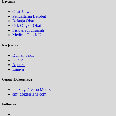
Layanan
Chat Jadwal
Pendaftaran Berobat
Belanja Obat
Cek Ongkir Obat
Fisioterapi dirumah
Medical Check Up
Kerjasama
Rumah Sakit
Klinik
Apotek
Lainya
Contact Doktersiaga
PT Siaga Tekno Medika
cs@doktersiaga.com
Follow us