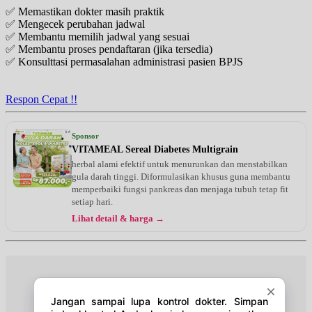
✅ Memastikan dokter masih praktik
Jumat, 14/08/2026
✅ Mengecek perubahan jadwal
Jam 16:00 - 18:00
✅ Membantu memilih jadwal yang sesuai
UMUM
✅ Membantu proses pendaftaran (jika tersedia)
✅ Konsulttasi permasalahan administrasi pasien BPJS
Sabtu, 15/08/2026
Jam 09:30 - 12:00
UMUM
Respon Cepat !!
Sabtu, 15/08/2026
Jam 19:00 - 20:00
Sponsor
UMUM
VITAMEAL Sereal Diabetes Multigrain
herbal alami efektif untuk menurunkan dan menstabilkan
Senin, 17/08/2026
gula darah tinggi. Diformulasikan khusus guna membantu
Jam 16:00 - 18:00
memperbaiki fungsi pankreas dan menjaga tubuh tetap fit
UMUM
setiap hari.
Lihat detail & harga →
Selasa, 18/08/2026
Jam 17:00 - 21:00
UMUM
Rabu, 19/08/2026
Jam 16:00 - 18:00
UMUM