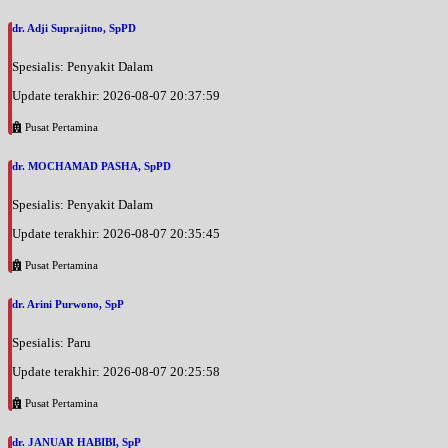
UMUM
dr. Adji Suprajitno, SpPD
Selasa, 01/09/2026
Jam 17:00 - 21:00
Spesialis: Penyakit Dalam
UMUM
Update terakhir: 2026-08-07 20:37:59
Rabu, 02/09/2026
Pusat Pertamina
Jam 16:00 - 18:00
UMUM
dr. MOCHAMAD PASHA, SpPD
Kamis, 03/09/2026
Spesialis: Penyakit Dalam
Jam 16:00 - 20:00
UMUM
Update terakhir: 2026-08-07 20:35:45
Pusat Pertamina
Jumat, 04/09/2026
Jam 16:00 - 18:00
dr. Arini Purwono, SpP
UMUM
Spesialis: Paru
Sabtu, 05/09/2026
Jam 09:30 - 12:00
Update terakhir: 2026-08-07 20:25:58
UMUM
Pusat Pertamina
Sabtu, 05/09/2026
Jam 19:00 - 20:00
dr. JANUAR HABIBI, SpP