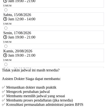
Jam 19:00 - 21:00
UMUM
Sabtu, 15/08/2026
Jam 12:00 - 14:00
UMUM
Senin, 17/08/2026
Jam 19:00 - 21:00
UMUM
Kamis, 20/08/2026
Jam 19:00 - 21:00
UMUM
Sabtu, 22/08/2026
Tidak yakin jadwal ini masih tersedia?
Jam 12:00 - 14:00
Asisten Dokter Siaga dapat membantu:
UMUM
✅ Memastikan dokter masih praktik
Senin, 24/08/2026
✅ Mengecek perubahan jadwal
Jam 19:00 - 21:00
✅ Membantu memilih jadwal yang sesuai
UMUM
✅ Membantu proses pendaftaran (jika tersedia)
✅ Konsulttasi permasalahan administrasi pasien BPJS
Kamis, 27/08/2026