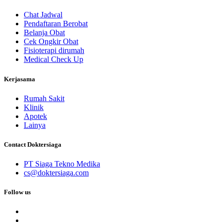
Chat Jadwal
Pendaftaran Berobat
Belanja Obat
Cek Ongkir Obat
Fisioterapi dirumah
Medical Check Up
Kerjasama
Rumah Sakit
Klinik
Apotek
Lainya
Contact Doktersiaga
PT Siaga Tekno Medika
cs@doktersiaga.com
Follow us