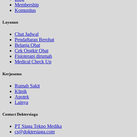
Membership
Komunitas
Layanan
Chat Jadwal
Pendaftaran Berobat
Belanja Obat
Cek Ongkir Obat
Fisioterapi dirumah
Medical Check Up
Kerjasama
Rumah Sakit
Klinik
Apotek
Lainya
Contact Doktersiaga
PT Siaga Tekno Medika
cs@doktersiaga.com