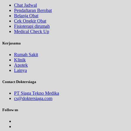
Chat Jadwal
Pendaftaran Berobat
Belanja Obat
Cek Ongkir Obat
Fisioterapi dirumah
Medical Check Up
Kerjasama
Rumah Sakit
Klinik
Apotek
Lainya
Contact Doktersiaga
PT Siaga Tekno Medika
cs@doktersiaga.com
Follow us