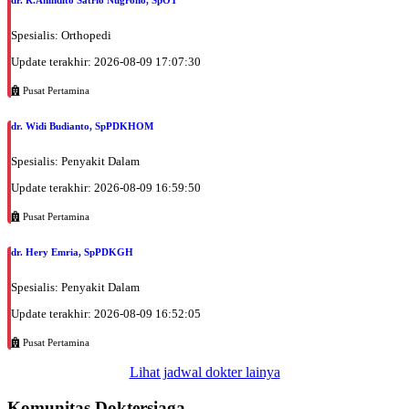
EKSEKUTIF
Spesialis: Orthopedi
Selasa, 25/08/2026
Jam 10:00 - 14:00
Update terakhir: 2026-08-09 17:07:30
EKSEKUTIF
Pusat Pertamina
Selasa, 25/08/2026
dr. Widi Budianto, SpPDKHOM
Jam 14:00 - 16:00
BPJS
Spesialis: Penyakit Dalam
Rabu, 26/08/2026
Update terakhir: 2026-08-09 16:59:50
Jam 15:00 - 17:00
Pusat Pertamina
BPJS
Rabu, 26/08/2026
dr. Hery Emria, SpPDKGH
Jam 17:00 - 20:00
Spesialis: Penyakit Dalam
EKSEKUTIF
Update terakhir: 2026-08-09 16:52:05
Kamis, 27/08/2026
Jam 10:00 - 14:00
Pusat Pertamina
EKSEKUTIF
Lihat jadwal dokter lainya
Kamis, 27/08/2026
Komunitas Doktersiaga
Jam 14:00 - 16:00