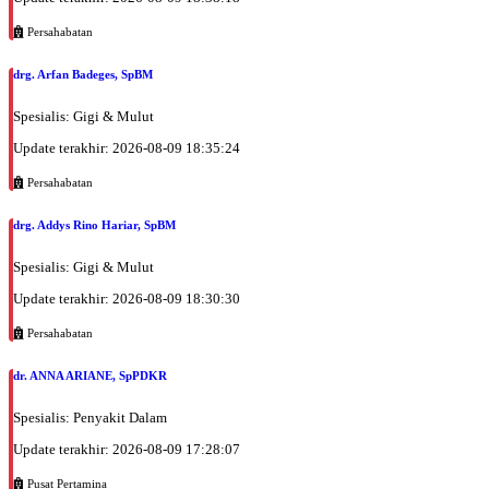
Rabu, 19/08/2026
Persahabatan
Jam 15:00 - 17:00
drg. Arfan Badeges, SpBM
BPJS
Rabu, 19/08/2026
Spesialis: Gigi & Mulut
Jam 17:00 - 20:00
Update terakhir: 2026-08-09 18:35:24
EKSEKUTIF
Persahabatan
Kamis, 20/08/2026
Jam 10:00 - 14:00
drg. Addys Rino Hariar, SpBM
EKSEKUTIF
Spesialis: Gigi & Mulut
Kamis, 20/08/2026
Update terakhir: 2026-08-09 18:30:30
Jam 14:00 - 16:00
BPJS
Persahabatan
Jumat, 21/08/2026
dr. ANNA ARIANE, SpPDKR
Jam 14:00 - 15:00
EKSEKUTIF
Spesialis: Penyakit Dalam
Jumat, 21/08/2026
Update terakhir: 2026-08-09 17:28:07
Jam 16:00 - 18:00
Pusat Pertamina