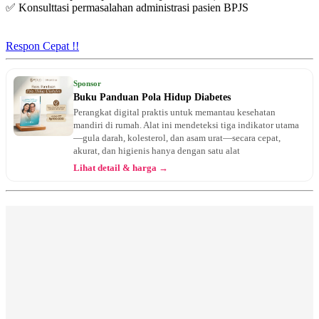
✅ Konsulttasi permasalahan administrasi pasien BPJS
Kamis, 13/08/2026
Jam 10:00 - 14:00
EKSEKUTIF
Respon Cepat !!
Kamis, 13/08/2026
Jam 14:00 - 16:00
Sponsor
BPJS
Buku Panduan Pola Hidup Diabetes
Perangkat digital praktis untuk memantau kesehatan
Jumat, 14/08/2026
mandiri di rumah. Alat ini mendeteksi tiga indikator utama
Jam 14:00 - 15:00
—gula darah, kolesterol, dan asam urat—secara cepat,
EKSEKUTIF
akurat, dan higienis hanya dengan satu alat
Lihat detail & harga →
Jumat, 14/08/2026
Jam 16:00 - 18:00
BPJS
Jumat, 14/08/2026
Jam 18:00 - 20:00
EKSEKUTIF
Sabtu, 15/08/2026
Jam 14:00 - 16:00
BPJS