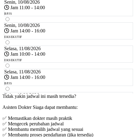
Senin, 10/08/2026
Jam 11:00 - 14:00
BPJS
Senin, 10/08/2026
Jam 14:00 - 16:00
EKSEKUTIF
Selasa, 11/08/2026
Jam 10:00 - 14:00
EKSEKUTIF
Selasa, 11/08/2026
Jam 14:00 - 16:00
BPJS
Rabu, 12/08/2026
Tidak yakin jadwal ini masih tersedia?
Jam 15:00 - 17:00
Asisten Dokter Siaga dapat membantu:
BPJS
✅ Memastikan dokter masih praktik
Rabu, 12/08/2026
✅ Mengecek perubahan jadwal
Jam 17:00 - 20:00
✅ Membantu memilih jadwal yang sesuai
EKSEKUTIF
✅ Membantu proses pendaftaran (jika tersedia)