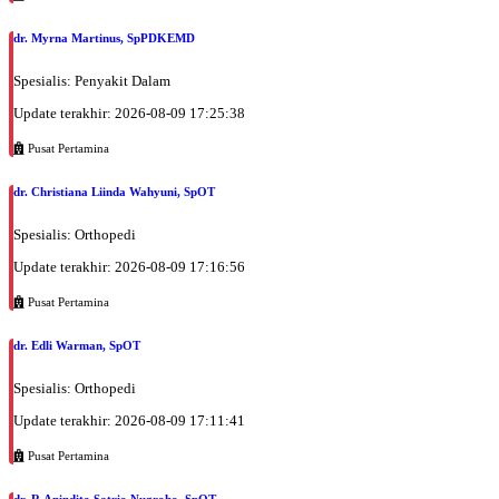
BPJS
dr. Myrna Martinus, SpPDKEMD
Jumat, 21/08/2026
Jam 18:00 - 20:00
Spesialis: Penyakit Dalam
EKSEKUTIF
Update terakhir: 2026-08-09 17:25:38
Sabtu, 22/08/2026
Jam 14:00 - 16:00
Pusat Pertamina
BPJS
dr. Christiana Liinda Wahyuni, SpOT
Sabtu, 22/08/2026
Jam 16:00 - 19:00
Spesialis: Orthopedi
EKSEKUTIF
Update terakhir: 2026-08-09 17:16:56
Senin, 24/08/2026
Pusat Pertamina
Jam 08:00 - 11:00
EKSEKUTIF
dr. Edli Warman, SpOT
Senin, 24/08/2026
Spesialis: Orthopedi
Jam 11:00 - 14:00
Update terakhir: 2026-08-09 17:11:41
BPJS
Pusat Pertamina
Senin, 24/08/2026
Jam 14:00 - 16:00
dr. R.Anindito Satrio Nugroho, SpOT