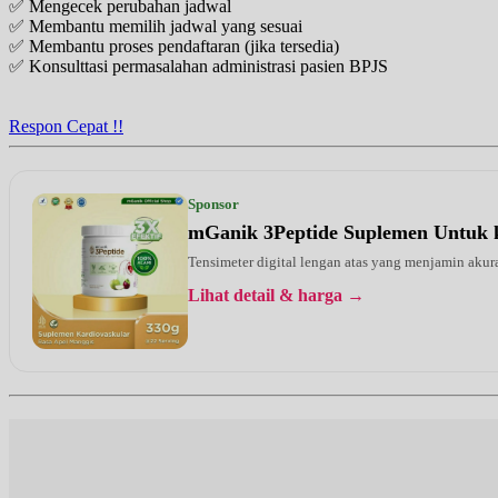
✅ Mengecek perubahan jadwal
Jam 19:00 - 20:00
✅ Membantu memilih jadwal yang sesuai
EKSEKUTIF
✅ Membantu proses pendaftaran (jika tersedia)
✅ Konsulttasi permasalahan administrasi pasien BPJS
Rabu, 26/08/2026
Jam 19:00 - 20:00
EKSEKUTIF
Respon Cepat !!
Kamis, 27/08/2026
Jam 18:00 - 20:00
EKSEKUTIF
Sponsor
mGanik 3Peptide Suplemen Untuk 
Senin, 31/08/2026
Jam 19:00 - 20:00
Tensimeter digital lengan atas yang menjamin ak
EKSEKUTIF
Lihat detail & harga →
Rabu, 02/09/2026
Jam 19:00 - 20:00
EKSEKUTIF
Kamis, 03/09/2026
Jam 18:00 - 20:00
EKSEKUTIF
Senin, 07/09/2026