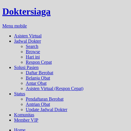
Doktersiaga
Menu mobile
Asisten Virtual
Jadwal Dokter
Search
Browse
Hari ini
Respon Cepat
Solusi Pasien
Daftar Berobat
Belanja Obat
Antar Obat
Asisten Virtual (Respon Cepat)
Status
Pendaftaran Berobat
Antrian Obat
Update Jadwal Dokter
Komunitas
Member VIP
Home