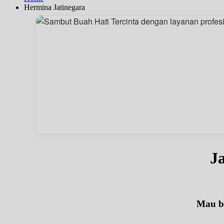
Hermina Jatinegara
J
Mau be