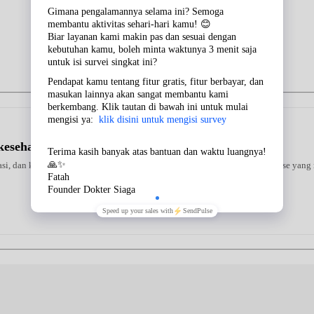
kesehatan Jantung
urasi, dan kenyamanan penggunaan. Dilengkapi dengan Teknologi Intellisense y