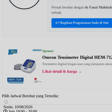
Pernah berobat dengan
dr Fauzi Mahfud
terbaik.
👉 Bagikan Pengalaman Anda di Sini
Sponsor
Omron Tensimeter Digital HEM-71
Tensimeter digital lengan atas yang menjamin ak
Lihat detail & harga →
Pilih Jadwal Berobat yang Tersedia:
Senin, 10/08/2026
Jam 19:00 - 20:00