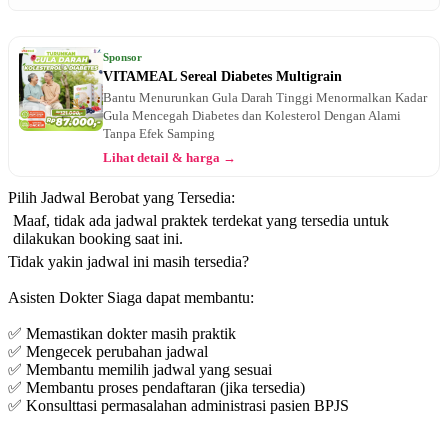
Sponsor
VITAMEAL Sereal Diabetes Multigrain
Bantu Menurunkan Gula Darah Tinggi Menormalkan Kadar
Gula Mencegah Diabetes dan Kolesterol Dengan Alami
Tanpa Efek Samping
Lihat detail & harga →
Pilih Jadwal Berobat yang Tersedia:
Maaf, tidak ada jadwal praktek terdekat yang tersedia untuk
dilakukan booking saat ini.
Tidak yakin jadwal ini masih tersedia?
Asisten Dokter Siaga dapat membantu:
✅ Memastikan dokter masih praktik
✅ Mengecek perubahan jadwal
✅ Membantu memilih jadwal yang sesuai
✅ Membantu proses pendaftaran (jika tersedia)
✅ Konsulttasi permasalahan administrasi pasien BPJS