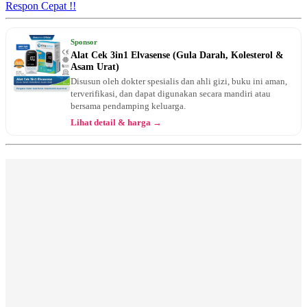
Kamis, 27/08/2026
Respon Cepat !!
Jam 16:00 - 17:00
Sponsor
Sabtu, 29/08/2026
Alat Cek 3in1 Elvasense (Gula Darah, Kolesterol &
Jam 10:00 - 11:00
Asam Urat)
Disusun oleh dokter spesialis dan ahli gizi, buku ini aman,
Senin, 31/08/2026
terverifikasi, dan dapat digunakan secara mandiri atau
Jam 16:00 - 18:00
bersama pendamping keluarga.
Rabu, 02/09/2026
Lihat detail & harga →
Jam 13:00 - 15:00
Kamis, 03/09/2026
Jam 16:00 - 17:00
Sabtu, 05/09/2026
Jam 10:00 - 11:00
Senin, 07/09/2026
Jam 16:00 - 18:00