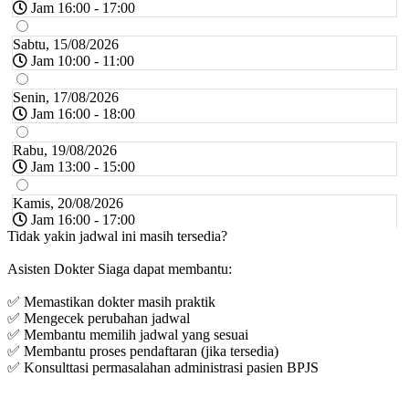
Jam 16:00 - 17:00
Sabtu, 15/08/2026
Jam 10:00 - 11:00
Senin, 17/08/2026
Jam 16:00 - 18:00
Rabu, 19/08/2026
Jam 13:00 - 15:00
Kamis, 20/08/2026
Jam 16:00 - 17:00
Tidak yakin jadwal ini masih tersedia?
Sabtu, 22/08/2026
Asisten Dokter Siaga dapat membantu:
Jam 10:00 - 11:00
✅ Memastikan dokter masih praktik
Senin, 24/08/2026
✅ Mengecek perubahan jadwal
Jam 16:00 - 18:00
✅ Membantu memilih jadwal yang sesuai
✅ Membantu proses pendaftaran (jika tersedia)
Rabu, 26/08/2026
✅ Konsulttasi permasalahan administrasi pasien BPJS
Jam 13:00 - 15:00