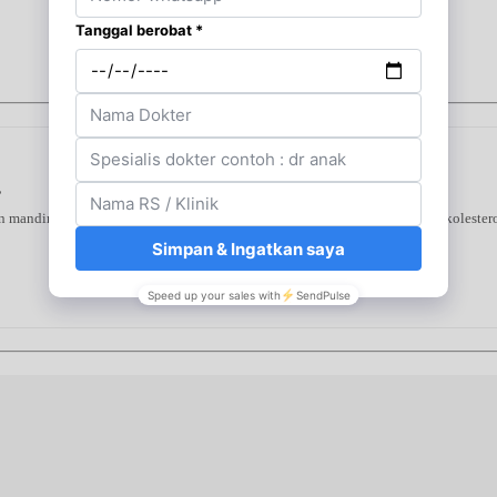
s
 mandiri di rumah. Alat ini mendeteksi tiga indikator utama—gula darah, kolestero