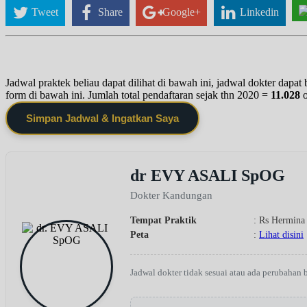
Tweet
Share
Google+
Linkedin
Jadwal praktek beliau dapat dilihat di bawah ini, jadwal dokter dapa
form di bawah ini. Jumlah total pendaftaran sejak thn 2020 =
11.028
Simpan Jadwal & Ingatkan Saya
dr EVY ASALI SpOG
Dokter Kandungan
Tempat Praktik
: Rs Hermina
Peta
:
Lihat disini
Jadwal dokter tidak sesuai atau ada perubahan 