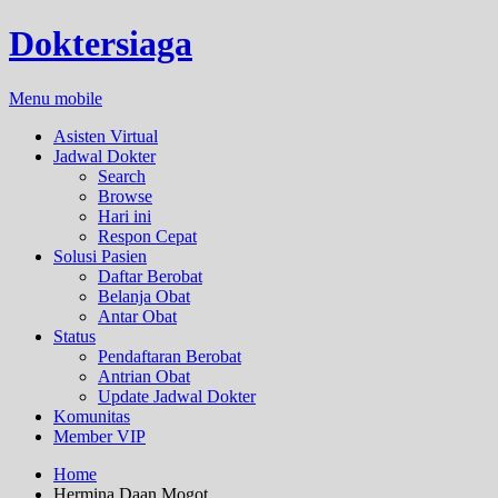
Doktersiaga
Menu mobile
Asisten Virtual
Jadwal Dokter
Search
Browse
Hari ini
Respon Cepat
Solusi Pasien
Daftar Berobat
Belanja Obat
Antar Obat
Status
Pendaftaran Berobat
Antrian Obat
Update Jadwal Dokter
Komunitas
Member VIP
Home
Hermina Daan Mogot