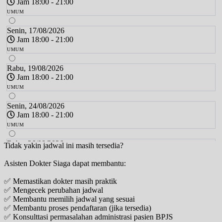
Jam 18:00 - 21:00
UMUM
Senin, 17/08/2026
Jam 18:00 - 21:00
UMUM
Rabu, 19/08/2026
Jam 18:00 - 21:00
UMUM
Senin, 24/08/2026
Jam 18:00 - 21:00
UMUM
Rabu, 26/08/2026
Tidak yakin jadwal ini masih tersedia?
Jam 18:00 - 21:00
Asisten Dokter Siaga dapat membantu:
UMUM
✅ Memastikan dokter masih praktik
Senin, 31/08/2026
✅ Mengecek perubahan jadwal
Jam 18:00 - 21:00
✅ Membantu memilih jadwal yang sesuai
UMUM
✅ Membantu proses pendaftaran (jika tersedia)
✅ Konsulttasi permasalahan administrasi pasien BPJS
Rabu, 02/09/2026