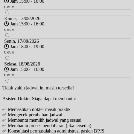
Jam 15:00 - 16:00
UMUM
Kamis, 13/08/2026
Jam 15:00 - 16:00
UMUM
Senin, 17/08/2026
Jam 18:00 - 19:00
UMUM
Selasa, 18/08/2026
Jam 15:00 - 16:00
UMUM
Kamis, 20/08/2026
Tidak yakin jadwal ini masih tersedia?
Jam 15:00 - 16:00
Asisten Dokter Siaga dapat membantu:
UMUM
✅ Memastikan dokter masih praktik
Senin, 24/08/2026
✅ Mengecek perubahan jadwal
Jam 18:00 - 19:00
✅ Membantu memilih jadwal yang sesuai
UMUM
✅ Membantu proses pendaftaran (jika tersedia)
✅ Konsulttasi permasalahan administrasi pasien BPJS
Selasa, 25/08/2026