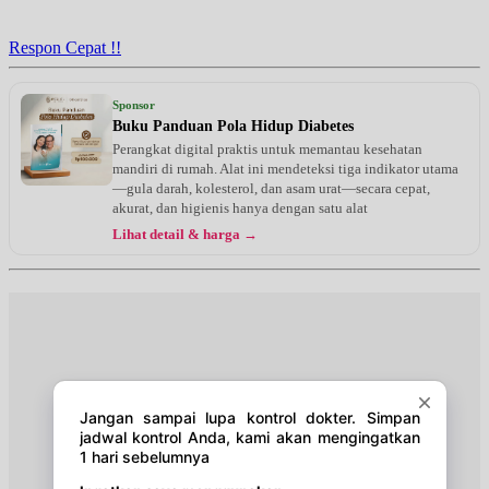
Jam 15:00 - 16:00
UMUM
Respon Cepat !!
Kamis, 27/08/2026
Jam 15:00 - 16:00
Sponsor
UMUM
Buku Panduan Pola Hidup Diabetes
Perangkat digital praktis untuk memantau kesehatan
Senin, 31/08/2026
mandiri di rumah. Alat ini mendeteksi tiga indikator utama
Jam 18:00 - 19:00
—gula darah, kolesterol, dan asam urat—secara cepat,
UMUM
akurat, dan higienis hanya dengan satu alat
Lihat detail & harga →
Selasa, 01/09/2026
Jam 15:00 - 16:00
UMUM
Kamis, 03/09/2026
Jam 15:00 - 16:00
UMUM