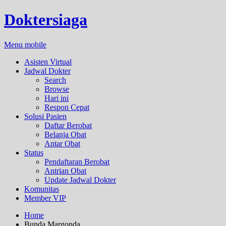
Doktersiaga
Menu mobile
Asisten Virtual
Jadwal Dokter
Search
Browse
Hari ini
Respon Cepat
Solusi Pasien
Daftar Berobat
Belanja Obat
Antar Obat
Status
Pendaftaran Berobat
Antrian Obat
Update Jadwal Dokter
Komunitas
Member VIP
Home
Bunda Margonda