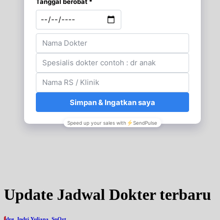
Update Jadwal Dokter terbaru
drg. Indri Yuliana, SpOrt