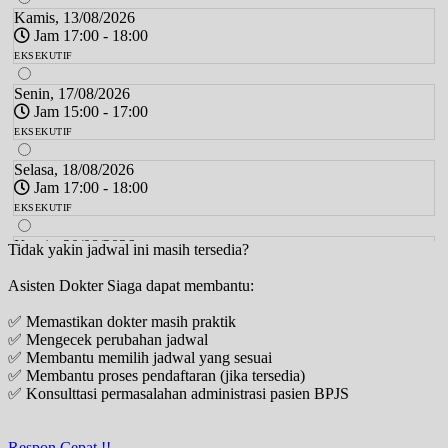
Kamis, 13/08/2026
Jam 17:00 - 18:00
EKSEKUTIF
Senin, 17/08/2026
Jam 15:00 - 17:00
EKSEKUTIF
Selasa, 18/08/2026
Jam 17:00 - 18:00
EKSEKUTIF
Kamis, 20/08/2026
Tidak yakin jadwal ini masih tersedia?
Jam 17:00 - 18:00
Asisten Dokter Siaga dapat membantu:
EKSEKUTIF
✅ Memastikan dokter masih praktik
Senin, 24/08/2026
✅ Mengecek perubahan jadwal
Jam 15:00 - 17:00
✅ Membantu memilih jadwal yang sesuai
EKSEKUTIF
✅ Membantu proses pendaftaran (jika tersedia)
✅ Konsulttasi permasalahan administrasi pasien BPJS
Selasa, 25/08/2026
Jam 17:00 - 18:00
EKSEKUTIF
Respon Cepat !!