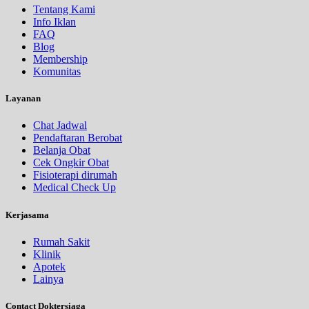
Tentang Kami
Info Iklan
FAQ
Blog
Membership
Komunitas
Layanan
Chat Jadwal
Pendaftaran Berobat
Belanja Obat
Cek Ongkir Obat
Fisioterapi dirumah
Medical Check Up
Kerjasama
Rumah Sakit
Klinik
Apotek
Lainya
Contact Doktersiaga