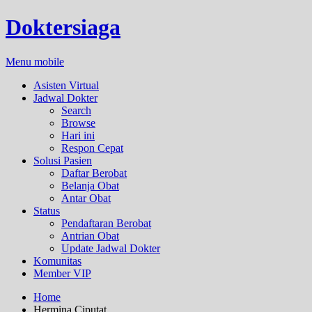
Doktersiaga
Menu mobile
Asisten Virtual
Jadwal Dokter
Search
Browse
Hari ini
Respon Cepat
Solusi Pasien
Daftar Berobat
Belanja Obat
Antar Obat
Status
Pendaftaran Berobat
Antrian Obat
Update Jadwal Dokter
Komunitas
Member VIP
Home
Hermina Ciputat