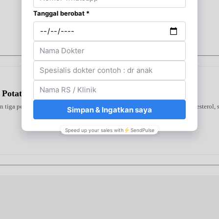
 Potato
tiga peptida premium untuk menjaga kesehatan jantung, mengontrol kolesterol, se