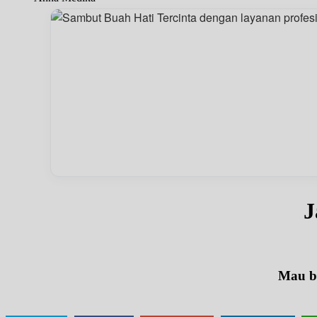
J
Mau be