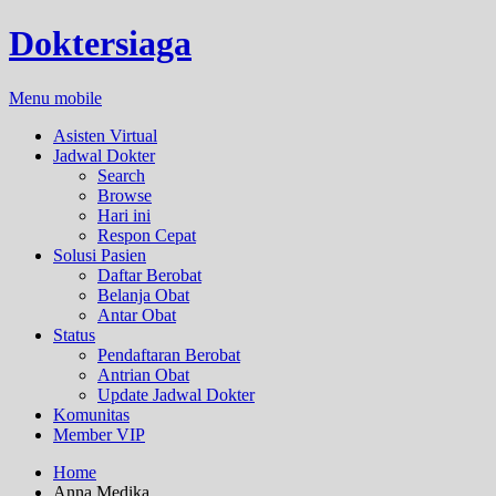
Doktersiaga
Menu mobile
Asisten Virtual
Jadwal Dokter
Search
Browse
Hari ini
Respon Cepat
Solusi Pasien
Daftar Berobat
Belanja Obat
Antar Obat
Status
Pendaftaran Berobat
Antrian Obat
Update Jadwal Dokter
Komunitas
Member VIP
Home
Anna Medika