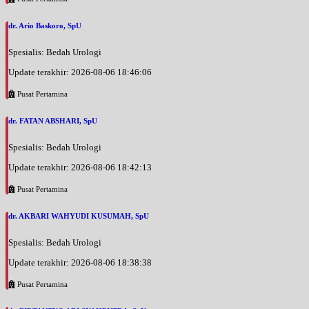
Jam 13:00 - 14:00
EKSEKUTIF
dr. Ario Baskoro, SpU
Selasa, 25/08/2026
Spesialis: Bedah Urologi
Jam 13:00 - 15:00
BPJS
Update terakhir: 2026-08-06 18:46:06
Rabu, 26/08/2026
Pusat Pertamina
Jam 14:00 - 15:00
dr. FATAN ABSHARI, SpU
EKSEKUTIF
Spesialis: Bedah Urologi
Rabu, 26/08/2026
Jam 15:00 - 17:00
Update terakhir: 2026-08-06 18:42:13
BPJS
Pusat Pertamina
Jumat, 28/08/2026
Jam 13:00 - 15:00
dr. AKBARI WAHYUDI KUSUMAH, SpU
BPJS
Spesialis: Bedah Urologi
Jumat, 28/08/2026
Update terakhir: 2026-08-06 18:38:38
Jam 13:00 - 14:00
EKSEKUTIF
Pusat Pertamina
Sabtu, 29/08/2026