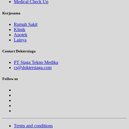
Medical Check Up
Sabtu, 05/09/2026
Jam 07:00 - 08:00
Kerjasama
EKSEKUTIF
Rumah Sakit
Sabtu, 05/09/2026
Klinik
Jam 08:00 - 10:00
Apotek
BPJS
Lainya
Contact Doktersiaga
PT Siaga Tekno Medika
cs@doktersiaga.com
Follow us
Terms and conditions