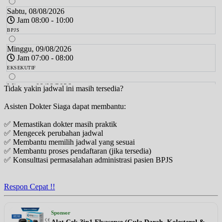
Sabtu, 08/08/2026
Jam 08:00 - 10:00
BPJS
Minggu, 09/08/2026
Jam 07:00 - 08:00
EKSEKUTIF
Minggu, 09/08/2026
Tidak yakin jadwal ini masih tersedia?
Jam 08:00 - 10:00
Asisten Dokter Siaga dapat membantu:
BPJS
✅ Memastikan dokter masih praktik
Senin, 10/08/2026
✅ Mengecek perubahan jadwal
Jam 13:00 - 14:00
✅ Membantu memilih jadwal yang sesuai
EKSEKUTIF
✅ Membantu proses pendaftaran (jika tersedia)
✅ Konsulttasi permasalahan administrasi pasien BPJS
Senin, 10/08/2026
Jam 13:00 - 15:00
BPJS
Respon Cepat !!
Selasa, 11/08/2026
Jam 13:00 - 15:00
Sponsor
BPJS