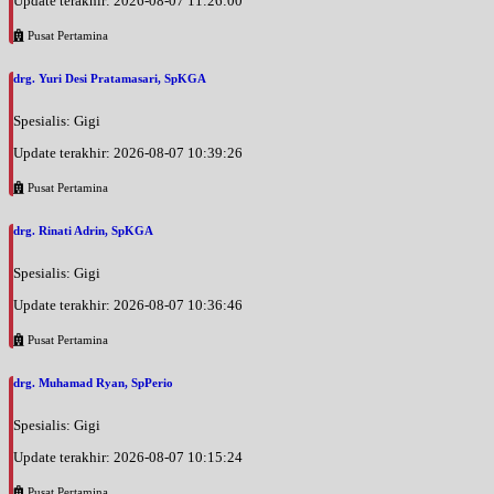
Update terakhir: 2026-08-07 11:26:00
EKSEKUTIF
Pusat Pertamina
Sabtu, 22/08/2026
Jam 08:00 - 10:00
drg. Yuri Desi Pratamasari, SpKGA
BPJS
Spesialis: Gigi
Minggu, 23/08/2026
Update terakhir: 2026-08-07 10:39:26
Jam 07:00 - 08:00
EKSEKUTIF
Pusat Pertamina
Minggu, 23/08/2026
drg. Rinati Adrin, SpKGA
Jam 08:00 - 10:00
BPJS
Spesialis: Gigi
Update terakhir: 2026-08-07 10:36:46
Senin, 24/08/2026
Jam 13:00 - 15:00
Pusat Pertamina
BPJS
drg. Muhamad Ryan, SpPerio
Senin, 24/08/2026
Jam 13:00 - 14:00
Spesialis: Gigi
EKSEKUTIF
Update terakhir: 2026-08-07 10:15:24
Selasa, 25/08/2026
Pusat Pertamina