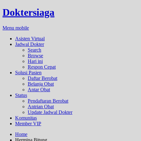
Doktersiaga
Menu mobile
Asisten Virtual
Jadwal Dokter
Search
Browse
Hari ini
Respon Cepat
Solusi Pasien
Daftar Berobat
Belanja Obat
Antar Obat
Status
Pendaftaran Berobat
Antrian Obat
Update Jadwal Dokter
Komunitas
Member VIP
Home
Hermina Bitung