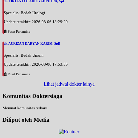
dr. FIRTANTYO ADI SYAHPUTRA, SpU
Jam 07:00 - 08:00
EKSEKUTIF
Spesialis: Bedah Urologi
Sabtu, 29/08/2026
Update terakhir: 2026-08-06 18:29:29
Jam 08:00 - 10:00
Pusat Pertamina
BPJS
dr. AURIZAN DARYAN KARIM, SpB
Minggu, 30/08/2026
Jam 07:00 - 08:00
Spesialis: Bedah Umum
EKSEKUTIF
Update terakhir: 2026-08-06 17:53:55
Minggu, 30/08/2026
Jam 08:00 - 10:00
Pusat Pertamina
BPJS
Lihat jadwal dokter lainya
Senin, 31/08/2026
Komunitas Doktersiaga
Jam 13:00 - 15:00
BPJS
Memuat komunitas terbaru...
Senin, 31/08/2026
Diliput oleh Media
Jam 13:00 - 14:00
EKSEKUTIF