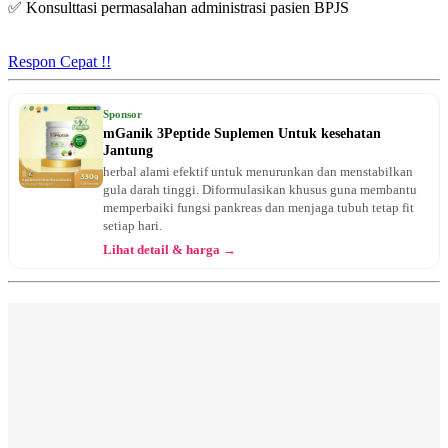
✅ Konsulttasi permasalahan administrasi pasien BPJS
Kamis, 27/08/2026
Jam 17:00 - 18:00
EKSEKUTIF
Respon Cepat !!
Senin, 31/08/2026
Jam 17:00 - 21:00
Sponsor
EKSEKUTIF
mGanik 3Peptide Suplemen Untuk kesehatan
Jantung
Selasa, 01/09/2026
herbal alami efektif untuk menurunkan dan menstabilkan
Jam 12:00 - 14:00
gula darah tinggi. Diformulasikan khusus guna membantu
EKSEKUTIF
memperbaiki fungsi pankreas dan menjaga tubuh tetap fit
setiap hari.
Kamis, 03/09/2026
Lihat detail & harga →
Jam 17:00 - 18:00
EKSEKUTIF
Senin, 07/09/2026
Jam 17:00 - 21:00
EKSEKUTIF
Selasa, 08/09/2026
Jam 12:00 - 14:00
EKSEKUTIF