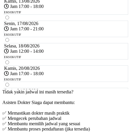
Kamis, 13/08/2026
Jam 17:00 - 18:00
EKSEKUTIF
Senin, 17/08/2026
Jam 17:00 - 21:00
EKSEKUTIF
Selasa, 18/08/2026
Jam 12:00 - 14:00
EKSEKUTIF
Kamis, 20/08/2026
Jam 17:00 - 18:00
EKSEKUTIF
Senin, 24/08/2026
Tidak yakin jadwal ini masih tersedia?
Jam 17:00 - 21:00
Asisten Dokter Siaga dapat membantu:
EKSEKUTIF
✅ Memastikan dokter masih praktik
Selasa, 25/08/2026
✅ Mengecek perubahan jadwal
Jam 12:00 - 14:00
✅ Membantu memilih jadwal yang sesuai
EKSEKUTIF
✅ Membantu proses pendaftaran (jika tersedia)