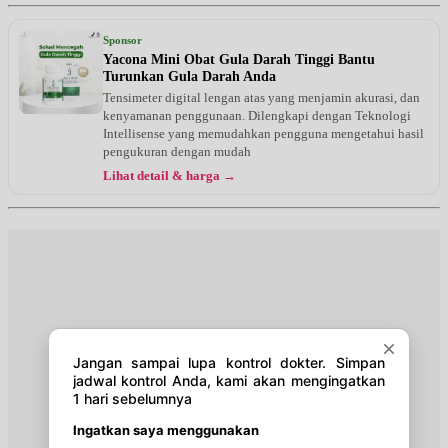
Rabu, 12/08/2026
Jam 15:00 - 16:00
Sponsor
BPJS
Yacona Mini Obat Gula Darah Tinggi Bantu
Turunkan Gula Darah Anda
Kamis, 13/08/2026
Tensimeter digital lengan atas yang menjamin akurasi, dan
Jam 07:00 - 10:00
kenyamanan penggunaan. Dilengkapi dengan Teknologi
BPJS
Intellisense yang memudahkan pengguna mengetahui hasil
pengukuran dengan mudah
Kamis, 13/08/2026
Lihat detail & harga →
Jam 10:00 - 14:00
EKSEKUTIF
Jumat, 14/08/2026
Jam 09:00 - 13:00
BPJS
Jumat, 14/08/2026
Jam 13:00 - 15:00
EKSEKUTIF
Jumat, 14/08/2026
Jam 15:00 - 16:00
BPJS