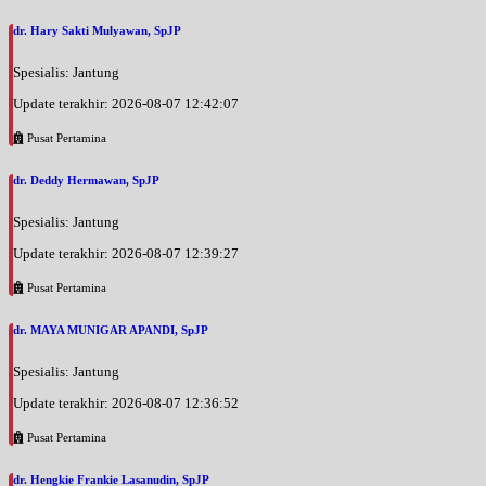
dr. Hary Sakti Mulyawan, SpJP
Jumat, 21/08/2026
Jam 13:00 - 15:00
Spesialis: Jantung
EKSEKUTIF
Update terakhir: 2026-08-07 12:42:07
Jumat, 21/08/2026
Pusat Pertamina
Jam 15:00 - 16:00
BPJS
dr. Deddy Hermawan, SpJP
Sabtu, 22/08/2026
Spesialis: Jantung
Jam 07:00 - 10:00
BPJS
Update terakhir: 2026-08-07 12:39:27
Sabtu, 22/08/2026
Pusat Pertamina
Jam 10:00 - 14:00
EKSEKUTIF
dr. MAYA MUNIGAR APANDI, SpJP
Senin, 24/08/2026
Spesialis: Jantung
Jam 07:00 - 10:00
Update terakhir: 2026-08-07 12:36:52
BPJS
Pusat Pertamina
Senin, 24/08/2026
Jam 10:00 - 14:00
dr. Hengkie Frankie Lasanudin, SpJP