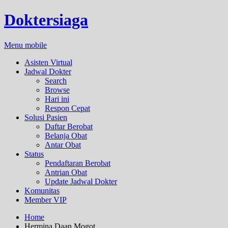
Doktersiaga
Menu mobile
Asisten Virtual
Jadwal Dokter
Search
Browse
Hari ini
Respon Cepat
Solusi Pasien
Daftar Berobat
Belanja Obat
Antar Obat
Status
Pendaftaran Berobat
Antrian Obat
Update Jadwal Dokter
Komunitas
Member VIP
Home
Hermina Daan Mogot