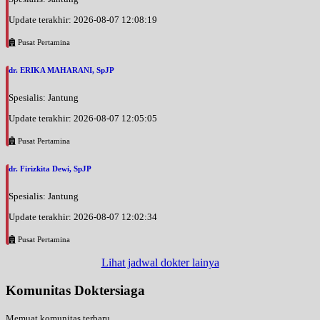
BPJS
Update terakhir: 2026-08-07 12:08:19
Kamis, 27/08/2026
Pusat Pertamina
Jam 10:00 - 14:00
EKSEKUTIF
dr. ERIKA MAHARANI, SpJP
Jumat, 28/08/2026
Spesialis: Jantung
Jam 09:00 - 13:00
Update terakhir: 2026-08-07 12:05:05
BPJS
Pusat Pertamina
Jumat, 28/08/2026
Jam 13:00 - 15:00
dr. Firizkita Dewi, SpJP
EKSEKUTIF
Spesialis: Jantung
Jumat, 28/08/2026
Jam 15:00 - 16:00
Update terakhir: 2026-08-07 12:02:34
BPJS
Pusat Pertamina
Sabtu, 29/08/2026
Lihat jadwal dokter lainya
Jam 07:00 - 10:00
BPJS
Komunitas Doktersiaga
Sabtu, 29/08/2026
Memuat komunitas terbaru...