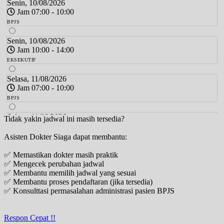
Senin, 10/08/2026
Jam 07:00 - 10:00
BPJS
Senin, 10/08/2026
Jam 10:00 - 14:00
EKSEKUTIF
Selasa, 11/08/2026
Jam 07:00 - 10:00
BPJS
Selasa, 11/08/2026
Tidak yakin jadwal ini masih tersedia?
Jam 10:00 - 14:00
Asisten Dokter Siaga dapat membantu:
EKSEKUTIF
✅ Memastikan dokter masih praktik
Rabu, 12/08/2026
✅ Mengecek perubahan jadwal
Jam 09:00 - 13:00
✅ Membantu memilih jadwal yang sesuai
BPJS
✅ Membantu proses pendaftaran (jika tersedia)
✅ Konsulttasi permasalahan administrasi pasien BPJS
Rabu, 12/08/2026
Jam 13:00 - 15:00
EKSEKUTIF
Respon Cepat !!