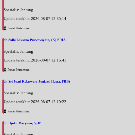
EKSEKUTIF
Spesialis: Jantung
Selasa, 25/08/2026
Update terakhir: 2026-08-07 12:35:14
Jam 07:00 - 10:00
BPJS
Pusat Pertamina
Selasa, 25/08/2026
dr. Sidhi Laksono Purwowiyoto, (K) FIHA
Jam 10:00 - 14:00
EKSEKUTIF
Spesialis: Jantung
Rabu, 26/08/2026
Update terakhir: 2026-08-07 12:16:41
Jam 09:00 - 13:00
Pusat Pertamina
BPJS
dr. Sri Juati Kelasworo Juniarti Hatta, FIHA
Rabu, 26/08/2026
Jam 13:00 - 15:00
Spesialis: Jantung
EKSEKUTIF
Update terakhir: 2026-08-07 12:10:22
Rabu, 26/08/2026
Jam 15:00 - 16:00
Pusat Pertamina
BPJS
dr. Djoko Maryono, SpJP
Kamis, 27/08/2026
Jam 07:00 - 10:00
Spesialis: Jantung