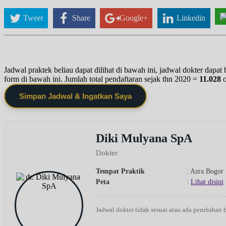
Tweet
Share
Google+
Linkedin
Jadwal praktek beliau dapat dilihat di bawah ini, jadwal dokter dapa
form di bawah ini. Jumlah total pendaftaran sejak thn 2020 =
11.028
Simpan Jadwal & Ingatkan Saya
Diki Mulyana SpA
Dokter
Tempat Praktik
: Azra Bogor
Peta
:
Lihat disini
Jadwal dokter tidak sesuai atau ada perubahan 