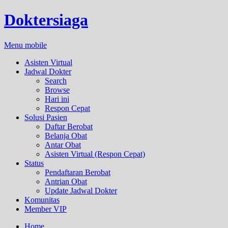
Doktersiaga
Menu mobile
Asisten Virtual
Jadwal Dokter
Search
Browse
Hari ini
Respon Cepat
Solusi Pasien
Daftar Berobat
Belanja Obat
Antar Obat
Asisten Virtual (Respon Cepat)
Status
Pendaftaran Berobat
Antrian Obat
Update Jadwal Dokter
Komunitas
Member VIP
Home