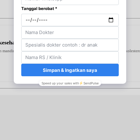
kesehatan Jantung
 mandiri di rumah. Alat ini mendeteksi tiga indikator utama—gula darah, kolestero