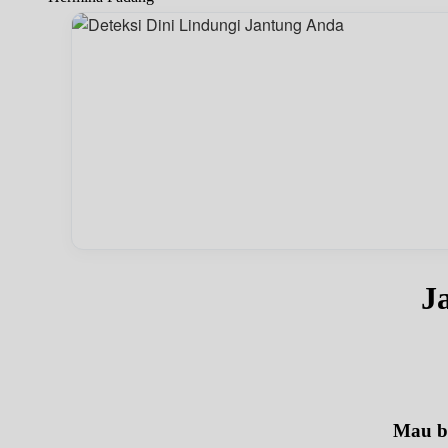
J
Mau be