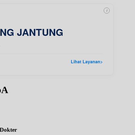
i
ING JANTUNG
a
Lihat Layanan
>
pA
 Dokter