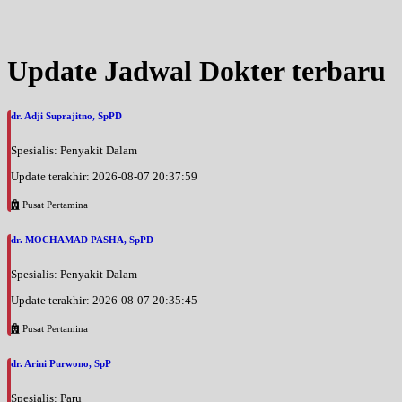
Jam 09:00 - 12:00
EKSEKUTIF
Senin, 31/08/2026
Update Jadwal Dokter terbaru
Jam 09:00 - 11:00
EKSEKUTIF
dr. Adji Suprajitno, SpPD
Rabu, 02/09/2026
Jam 09:00 - 12:00
Spesialis: Penyakit Dalam
EKSEKUTIF
Update terakhir: 2026-08-07 20:37:59
Rabu, 02/09/2026
Jam 12:00 - 13:00
Pusat Pertamina
BPJS
dr. MOCHAMAD PASHA, SpPD
Sabtu, 05/09/2026
Jam 13:00 - 14:00
Spesialis: Penyakit Dalam
BPJS
Update terakhir: 2026-08-07 20:35:45
Sabtu, 05/09/2026
Pusat Pertamina
Jam 14:00 - 16:00
EKSEKUTIF
dr. Arini Purwono, SpP
Minggu, 06/09/2026
Spesialis: Paru