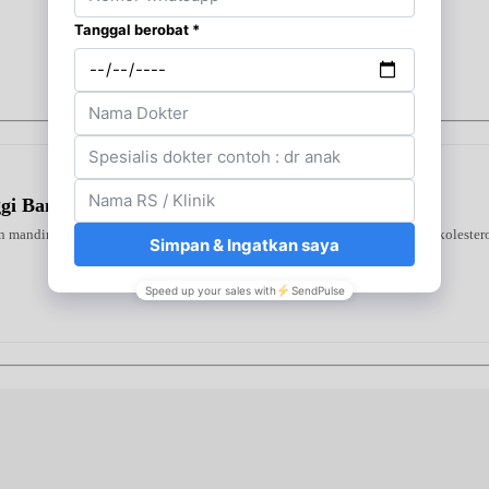
ggi Bantu Turunkan Gula Darah Anda
 mandiri di rumah. Alat ini mendeteksi tiga indikator utama—gula darah, kolestero