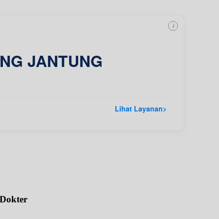
i
ING JANTUNG
a
Lihat Layanan
>
 Dokter