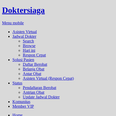
Doktersiaga
Menu mobile
Asisten Virtual
Jadwal Dokter
Search
Browse
Hari ini
Respon Cepat
Solusi Pasien
Daftar Berobat
Belanja Obat
Antar Obat
Asisten Virtual (Respon Cepat)
Status
Pendaftaran Berobat
Antrian Obat
Update Jadwal Dokter
Komunitas
Member VIP
Home