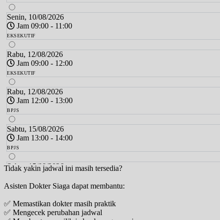
Senin, 10/08/2026
Jam 09:00 - 11:00
EKSEKUTIF
Rabu, 12/08/2026
Jam 09:00 - 12:00
EKSEKUTIF
Rabu, 12/08/2026
Jam 12:00 - 13:00
BPJS
Sabtu, 15/08/2026
Jam 13:00 - 14:00
BPJS
Sabtu, 15/08/2026
Tidak yakin jadwal ini masih tersedia?
Jam 14:00 - 16:00
Asisten Dokter Siaga dapat membantu:
EKSEKUTIF
✅ Memastikan dokter masih praktik
Minggu, 16/08/2026
✅ Mengecek perubahan jadwal
Jam 09:00 - 12:00