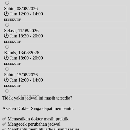
Sabtu, 08/08/2026
Jam 12:00 - 14:00
EKSEKUTIF
Selasa, 11/08/2026
Jam 18:30 - 20:00
EKSEKUTIF
Kamis, 13/08/2026
Jam 18:00 - 20:00
EKSEKUTIF
Sabtu, 15/08/2026
Jam 12:00 - 14:00
EKSEKUTIF
Selasa, 18/08/2026
Tidak yakin jadwal ini masih tersedia?
Jam 18:30 - 20:00
Asisten Dokter Siaga dapat membantu:
EKSEKUTIF
✅ Memastikan dokter masih praktik
Kamis, 20/08/2026
✅ Mengecek perubahan jadwal
Jam 18:00 - 20:00
✅ Membantu memilih jadwal yang sesuai
EKSEKUTIF