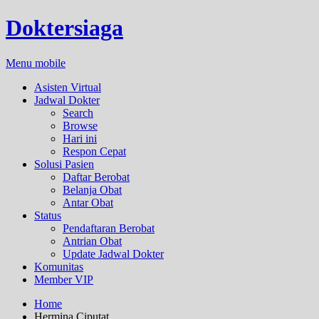
Doktersiaga
Menu mobile
Asisten Virtual
Jadwal Dokter
Search
Browse
Hari ini
Respon Cepat
Solusi Pasien
Daftar Berobat
Belanja Obat
Antar Obat
Status
Pendaftaran Berobat
Antrian Obat
Update Jadwal Dokter
Komunitas
Member VIP
Home
Hermina Ciputat