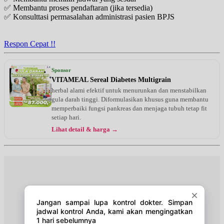
✅ Membantu proses pendaftaran (jika tersedia)
✅ Konsulttasi permasalahan administrasi pasien BPJS
Sabtu, 22/08/2026
Jam 12:00 - 14:00
EKSEKUTIF
Respon Cepat !!
Selasa, 25/08/2026
Jam 18:30 - 20:00
Sponsor
EKSEKUTIF
VITAMEAL Sereal Diabetes Multigrain
herbal alami efektif untuk menurunkan dan menstabilkan
Kamis, 27/08/2026
gula darah tinggi. Diformulasikan khusus guna membantu
Jam 18:00 - 20:00
memperbaiki fungsi pankreas dan menjaga tubuh tetap fit
EKSEKUTIF
setiap hari.
Lihat detail & harga →
Sabtu, 29/08/2026
Jam 12:00 - 14:00
EKSEKUTIF
Selasa, 01/09/2026
Jam 18:30 - 20:00
EKSEKUTIF
Kamis, 03/09/2026
Jam 18:00 - 20:00