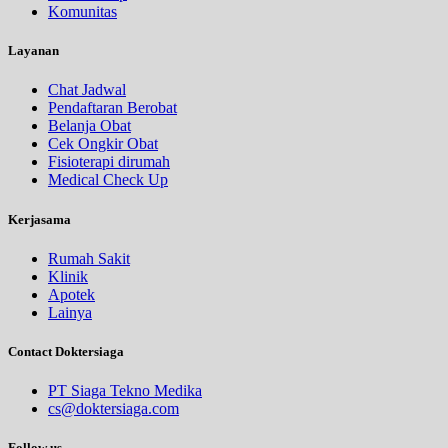
Komunitas
Layanan
Chat Jadwal
Pendaftaran Berobat
Belanja Obat
Cek Ongkir Obat
Fisioterapi dirumah
Medical Check Up
Kerjasama
Rumah Sakit
Klinik
Apotek
Lainya
Contact Doktersiaga
PT Siaga Tekno Medika
cs@doktersiaga.com
Follow us