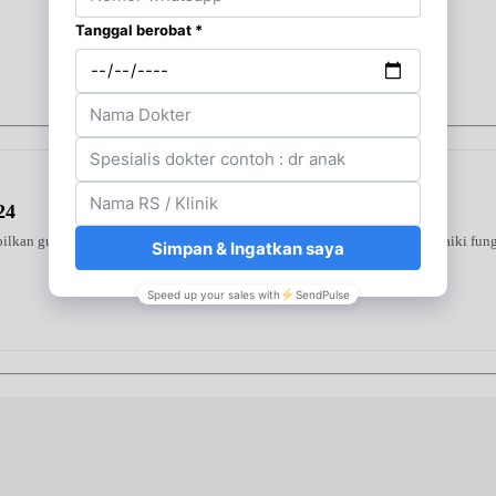
24
ilkan gula darah tinggi. Diformulasikan khusus guna membantu memperbaiki fungsi 