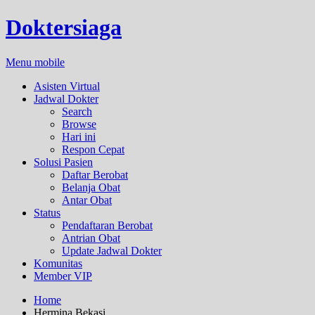
Doktersiaga
Menu mobile
Asisten Virtual
Jadwal Dokter
Search
Browse
Hari ini
Respon Cepat
Solusi Pasien
Daftar Berobat
Belanja Obat
Antar Obat
Status
Pendaftaran Berobat
Antrian Obat
Update Jadwal Dokter
Komunitas
Member VIP
Home
Hermina Bekasi