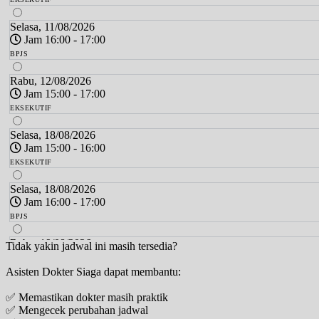
Selasa, 11/08/2026
Jam 16:00 - 17:00
BPJS
Rabu, 12/08/2026
Jam 15:00 - 17:00
EKSEKUTIF
Selasa, 18/08/2026
Jam 15:00 - 16:00
EKSEKUTIF
Selasa, 18/08/2026
Jam 16:00 - 17:00
BPJS
Rabu, 19/08/2026
Tidak yakin jadwal ini masih tersedia?
Jam 15:00 - 17:00
Asisten Dokter Siaga dapat membantu:
EKSEKUTIF
✅ Memastikan dokter masih praktik
Selasa, 25/08/2026
✅ Mengecek perubahan jadwal
Jam 15:00 - 16:00