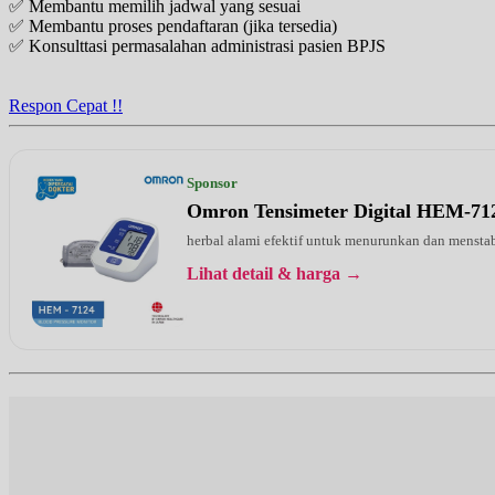
✅ Membantu memilih jadwal yang sesuai
EKSEKUTIF
✅ Membantu proses pendaftaran (jika tersedia)
✅ Konsulttasi permasalahan administrasi pasien BPJS
Selasa, 25/08/2026
Jam 16:00 - 17:00
BPJS
Respon Cepat !!
Rabu, 26/08/2026
Jam 15:00 - 17:00
EKSEKUTIF
Sponsor
Omron Tensimeter Digital HEM-71
Selasa, 01/09/2026
Jam 15:00 - 16:00
herbal alami efektif untuk menurunkan dan menstab
EKSEKUTIF
Lihat detail & harga →
Selasa, 01/09/2026
Jam 16:00 - 17:00
BPJS
Rabu, 02/09/2026
Jam 15:00 - 17:00
EKSEKUTIF