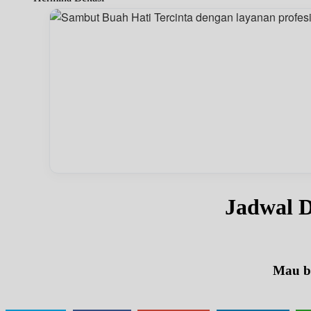
Jadwal
Mau be