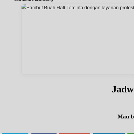
Jadw
Mau be