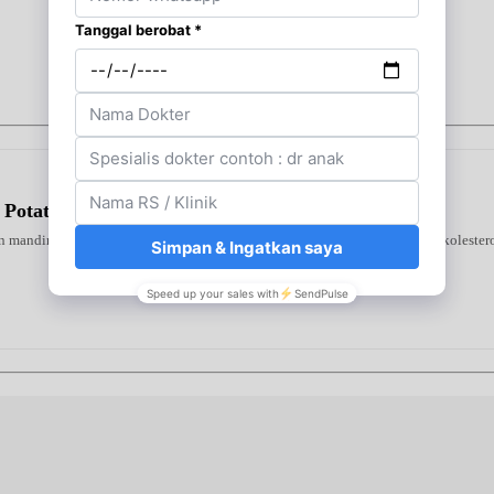
 Potato
 mandiri di rumah. Alat ini mendeteksi tiga indikator utama—gula darah, kolestero