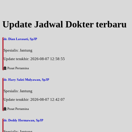
Jam 17:00 - 18:00
EKSEKUTIF
Sabtu, 29/08/2026
Update Jadwal Dokter terbaru
Jam 10:00 - 14:00
EKSEKUTIF
dr. Dian Larasati, SpJP
Senin, 31/08/2026
Jam 16:00 - 17:00
Spesialis: Jantung
EKSEKUTIF
Update terakhir: 2026-08-07 12:58:55
Selasa, 01/09/2026
Jam 16:00 - 17:00
Pusat Pertamina
EKSEKUTIF
dr. Hary Sakti Mulyawan, SpJP
Rabu, 02/09/2026
Jam 16:00 - 17:00
Spesialis: Jantung
EKSEKUTIF
Update terakhir: 2026-08-07 12:42:07
Kamis, 03/09/2026
Pusat Pertamina
Jam 18:00 - 19:00
EKSEKUTIF
dr. Deddy Hermawan, SpJP
Jumat, 04/09/2026
Spesialis: Jantung