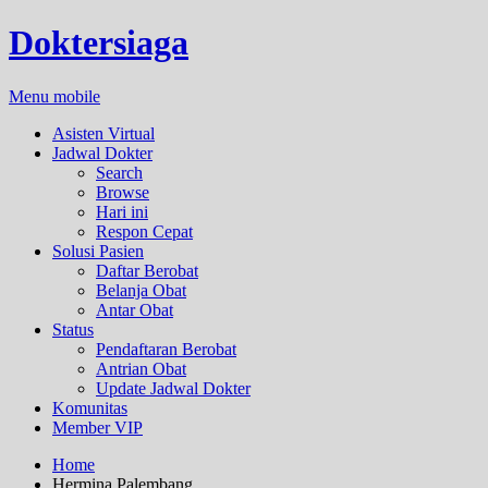
Doktersiaga
Menu mobile
Asisten Virtual
Jadwal Dokter
Search
Browse
Hari ini
Respon Cepat
Solusi Pasien
Daftar Berobat
Belanja Obat
Antar Obat
Status
Pendaftaran Berobat
Antrian Obat
Update Jadwal Dokter
Komunitas
Member VIP
Home
Hermina Palembang