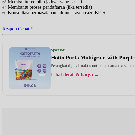
✅ Membantu memilih jadwal yang sesuai
EKSEKUTIF
✅ Membantu proses pendaftaran (jika tersedia)
✅ Konsulttasi permasalahan administrasi pasien BPJS
Sabtu, 15/08/2026
Jam 10:00 - 14:00
EKSEKUTIF
Respon Cepat !!
Senin, 17/08/2026
Jam 16:00 - 17:00
EKSEKUTIF
Sponsor
Hotto Purto Multigrain with Purple
Selasa, 18/08/2026
Jam 16:00 - 17:00
Perangkat digital praktis untuk memantau kesehatan
EKSEKUTIF
Lihat detail & harga →
Rabu, 19/08/2026
Jam 16:00 - 17:00
EKSEKUTIF
Kamis, 20/08/2026
Jam 18:00 - 19:00
EKSEKUTIF
Jumat, 21/08/2026
Jam 17:00 - 18:00