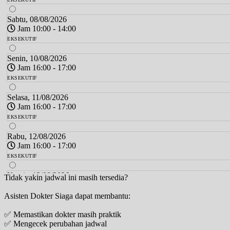
Sabtu, 08/08/2026
Jam 10:00 - 14:00
EKSEKUTIF
Senin, 10/08/2026
Jam 16:00 - 17:00
EKSEKUTIF
Selasa, 11/08/2026
Jam 16:00 - 17:00
EKSEKUTIF
Rabu, 12/08/2026
Jam 16:00 - 17:00
EKSEKUTIF
Kamis, 13/08/2026
Tidak yakin jadwal ini masih tersedia?
Jam 18:00 - 19:00
Asisten Dokter Siaga dapat membantu:
EKSEKUTIF
✅ Memastikan dokter masih praktik
Jumat, 14/08/2026
✅ Mengecek perubahan jadwal
Jam 17:00 - 18:00