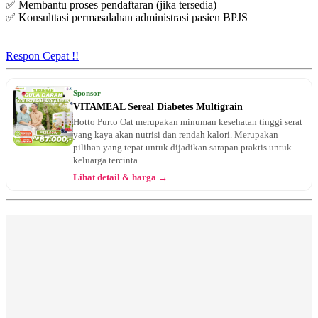
✅ Membantu proses pendaftaran (jika tersedia)
✅ Konsulttasi permasalahan administrasi pasien BPJS
Selasa, 18/08/2026
Jam 13:30 - 16:30
UMUM
Respon Cepat !!
Rabu, 19/08/2026
Jam 07:00 - 09:00
Sponsor
UMUM
VITAMEAL Sereal Diabetes Multigrain
Hotto Purto Oat merupakan minuman kesehatan tinggi serat
Kamis, 20/08/2026
yang kaya akan nutrisi dan rendah kalori. Merupakan
Jam 09:00 - 11:00
pilihan yang tepat untuk dijadikan sarapan praktis untuk
UMUM
keluarga tercinta
Lihat detail & harga →
Jumat, 21/08/2026
Jam 08:00 - 10:00
UMUM
Sabtu, 22/08/2026
Jam 07:30 - 10:00
UMUM
Minggu, 23/08/2026
Jam 07:00 - 10:00
UMUM