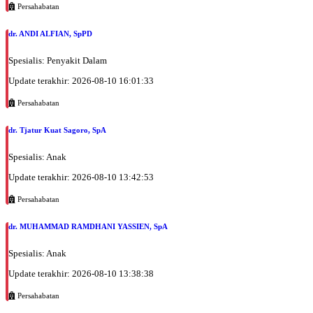
Persahabatan
UMUM
dr. ANDI ALFIAN, SpPD
Sabtu, 05/09/2026
Jam 07:30 - 10:00
Spesialis: Penyakit Dalam
UMUM
Update terakhir: 2026-08-10 16:01:33
Minggu, 06/09/2026
Jam 07:00 - 10:00
Persahabatan
UMUM
dr. Tjatur Kuat Sagoro, SpA
Senin, 07/09/2026
Jam 07:00 - 09:00
Spesialis: Anak
UMUM
Update terakhir: 2026-08-10 13:42:53
Selasa, 08/09/2026
Persahabatan
Jam 13:30 - 16:30
UMUM
dr. MUHAMMAD RAMDHANI YASSIEN, SpA
Spesialis: Anak
Update terakhir: 2026-08-10 13:38:38
Persahabatan