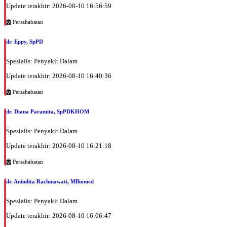
UMUM
Update terakhir: 2026-08-10 16:56:59
Minggu, 30/08/2026
Persahabatan
Jam 07:00 - 10:00
dr. Eppy, SpPD
UMUM
Senin, 31/08/2026
Spesialis: Penyakit Dalam
Jam 07:00 - 09:00
Update terakhir: 2026-08-10 16:40:36
UMUM
Persahabatan
Selasa, 01/09/2026
Jam 13:30 - 16:30
dr. Diana Paramita, SpPDKHOM
UMUM
Spesialis: Penyakit Dalam
Rabu, 02/09/2026
Update terakhir: 2026-08-10 16:21:18
Jam 07:00 - 09:00
UMUM
Persahabatan
Kamis, 03/09/2026
dr. Anindita Rachmawati, MBiomed
Jam 09:00 - 11:00
UMUM
Spesialis: Penyakit Dalam
Jumat, 04/09/2026
Update terakhir: 2026-08-10 16:06:47
Jam 08:00 - 10:00