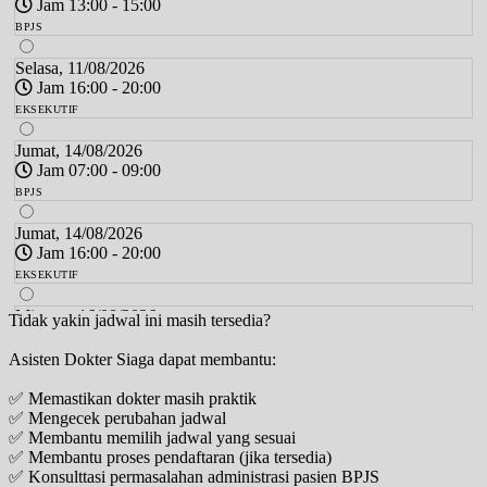
Jam 13:00 - 15:00
BPJS
Selasa, 11/08/2026
Jam 16:00 - 20:00
EKSEKUTIF
Jumat, 14/08/2026
Jam 07:00 - 09:00
BPJS
Jumat, 14/08/2026
Jam 16:00 - 20:00
EKSEKUTIF
Minggu, 16/08/2026
Tidak yakin jadwal ini masih tersedia?
Jam 10:00 - 12:00
Asisten Dokter Siaga dapat membantu:
EKSEKUTIF
✅ Memastikan dokter masih praktik
Selasa, 18/08/2026
✅ Mengecek perubahan jadwal
Jam 13:00 - 15:00
✅ Membantu memilih jadwal yang sesuai
BPJS
✅ Membantu proses pendaftaran (jika tersedia)
✅ Konsulttasi permasalahan administrasi pasien BPJS
Selasa, 18/08/2026