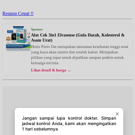
Jam 16:00 - 20:00
EKSEKUTIF
Respon Cepat !!
Jumat, 21/08/2026
Jam 07:00 - 09:00
Sponsor
BPJS
Alat Cek 3in1 Elvasense (Gula Darah, Kolesterol &
Asam Urat)
Jumat, 21/08/2026
Hotto Purto Oat merupakan minuman kesehatan tinggi serat
Jam 16:00 - 20:00
yang kaya akan nutrisi dan rendah kalori. Merupakan
EKSEKUTIF
pilihan yang tepat untuk dijadikan sarapan praktis untuk
keluarga tercinta
Minggu, 23/08/2026
Lihat detail & harga →
Jam 10:00 - 12:00
EKSEKUTIF
Selasa, 25/08/2026
Jam 13:00 - 15:00
BPJS
Selasa, 25/08/2026
Jam 16:00 - 20:00
EKSEKUTIF